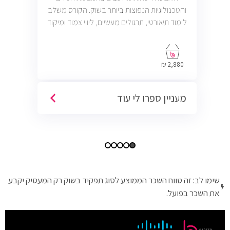
והטכנולוגיות הנפוצות ביותר בשוק. הקורס משלב
לימוד תיאורטי, תרגולים מעשיים, ליווי צמוד ומיקוד
בתעסוקה כך שתוכל להתחיל לעבוד במשרות
בתחום ה-IT, Helpdesk, System, Network ו-
Cyber.
2,880 ₪
מעניין ספרו לי עוד
שימו לב: זה טווח השכר הממוצע לסוג תפקיד בשוק רק המעסיק יקבע
את השכר בפועל.