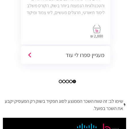
והטכנולוגיות הנפוצות ביותר בשוק. הקורס משלב
לימוד תיאורטי, תרגולים מעשיים, ליווי צמוד ומיקוד
בתעסוקה כך שתוכל להתחיל לעבוד במשרות
בתחום ה-IT, Helpdesk, System, Network ו-
Cyber.
2,880 ₪
מעניין ספרו לי עוד
שימו לב: זה טווח השכר הממוצע לסוג תפקיד בשוק רק המעסיק יקבע
את השכר בפועל.