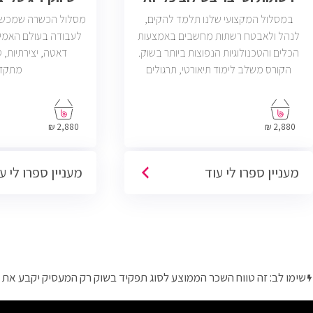
במסלול המקצועי שלנו תלמד להקים,
מסלול הכשרה שמכשיר 
לנהל ולאבטח רשתות מחשבים באמצעות
לעבודה בעולם האמי
הכלים והטכנולוגיות הנפוצות ביותר בשוק.
הקורס משלב לימוד תיאורטי, תרגולים
מתקד
מעשיים, ליווי צמוד ומיקוד בתעסוקה כך
שתוכל להתחיל לעבוד במשרות בתחום ה-
IT, Helpdesk, System, Network ו-Cyber.
2,880 ₪
2,880 ₪
מעניין ספרו לי עוד
מעניין ספרו לי ע
שימו לב: זה טווח השכר הממוצע לסוג תפקיד בשוק רק המעסיק יקבע את 