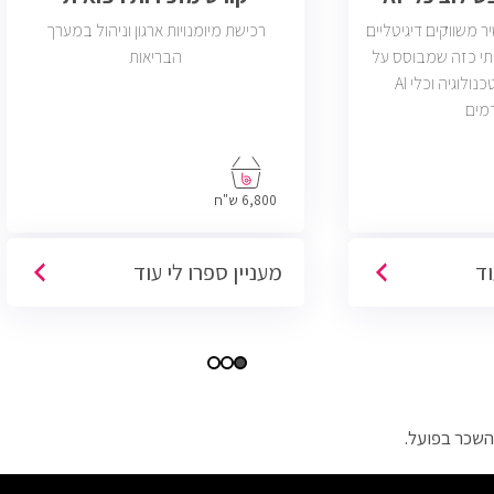
משווקים דיגיטליים
רכישת מיומנויות ארגון וניהול במערך
תי כזה שמבוסס על
הבריאות
דאטה, יצירתיות, טכנולוגיה וכלי AI
מים
6,800 ש"ח
וד
מעניין ספרו לי עוד
השכר בפועל.