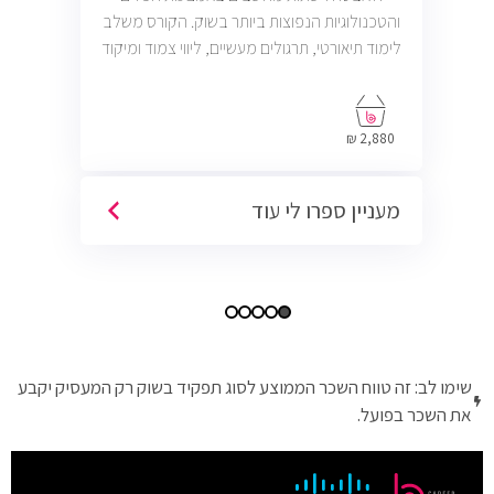
והטכנולוגיות הנפוצות ביותר בשוק. הקורס משלב
לימוד תיאורטי, תרגולים מעשיים, ליווי צמוד ומיקוד
בתעסוקה כך שתוכל להתחיל לעבוד במשרות
בתחום ה-IT, Helpdesk, System, Network ו-
Cyber.
2,880 ₪
מעניין ספרו לי עוד
שימו לב: זה טווח השכר הממוצע לסוג תפקיד בשוק רק המעסיק יקבע
את השכר בפועל.