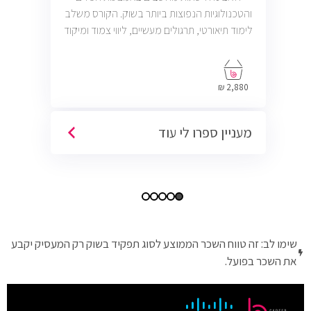
והטכנולוגיות הנפוצות ביותר בשוק. הקורס משלב
לימוד תיאורטי, תרגולים מעשיים, ליווי צמוד ומיקוד
בתעסוקה כך שתוכל להתחיל לעבוד במשרות
בתחום ה-IT, Helpdesk, System, Network ו-
Cyber.
2,880 ₪
מעניין ספרו לי עוד
שימו לב: זה טווח השכר הממוצע לסוג תפקיד בשוק רק המעסיק יקבע
את השכר בפועל.