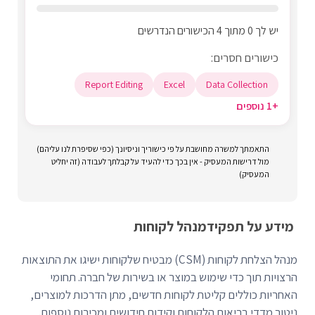
יש לך 0 מתוך 4 הכישורים הנדרשים
כישורים חסרים:
Report Editing
Excel
Data Collection
+1 נוספים
התאמתך למשרה מחושבת על פי כישוריך וניסיונך (כפי שסיפרת לנו עליהם)
מול דרישות המעסיק - אין בכך כדי להעיד על קבלתך לעבודה (זה יחליט
המעסיק)
מידע על תפקיד
מנהל לקוחות
מנהל הצלחת לקוחות (CSM) מבטיח שלקוחות ישיגו את התוצאות
הרצויות תוך כדי שימוש במוצר או בשירות של חברה. תחומי
האחריות כוללים קליטת לקוחות חדשים, מתן הדרכות למוצרים,
ניטור מדדי בריאות הלקוחות וקידום חידושים ומכירות נוספות.