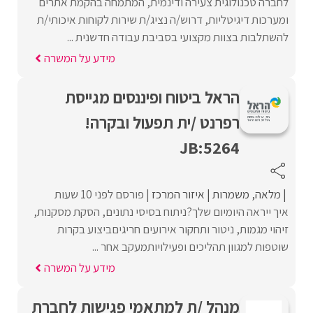
לחברה טכנולוגית צעירה ודינמית, המתמחה בהקמת אתרים
ומערכות דיגיטליות, דרוש/ה נציג/ת שירות לקוחות איכותי/ת
להשתלבות בצוות מקצועי בסביבת עבודה חדשנית ...
מידע על המשרה
הראל ביטוח ופיננסים מגייסת
רפרנט /ית תפעול ובקרה!
JB:5264
מלאה
משמרות
איזור המרכז
פורסם לפני 10 שעות
איך ייראה היומיום שלך?ניתוח בסיסי נתונים, הסקת מסקנות,
זיהוי מגמות, ניטור ותחקור אירועים חריגיםביצוע בקרות
שוטפות למגוון תהליכים ופעילויותמעקב אחר ...
מידע על המשרה
מנהל /ת למתאמי פגישות לחברת