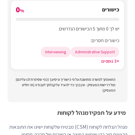
0
כישורים
%
יש לך 0 מתוך 5 הכישורים הנדרשים
כישורים חסרים:
Interviewing
Administrative Support
+3 נוספים
התאמתך למשרה מחושבת על פי כישוריך וניסיונך (כפי שסיפרת לנו עליהם)
מול דרישות המעסיק - אין בכך כדי להעיד על קבלתך לעבודה (זה יחליט
המעסיק)
מידע על תפקיד
מנהל לקוחות
מנהל הצלחת לקוחות (CSM) מבטיח שלקוחות ישיגו את התוצאות
הרצויות תוך כדי שימוש במוצר או בשירות של חברה. תחומי