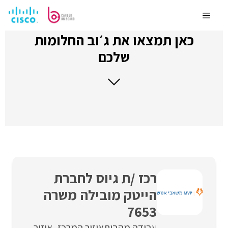
לדלג
לתוכן
Menu
כאן תמצאו את ג׳וב החלומות
שלכם
רכז /ת גיוס לחברת
הייטק מובילה משרה
7653
עבודה מהבית
איזור המרכז
איזור