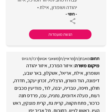
יהודה ושומרון
אילת
- חסוי -
הגשת מועמדות
מאבחן/ת
|
מראיין/ת
|
משאבי אנוש
|
רכז/ת גיוס
איזור המרכז
איזור יהודה
ושומרון
אילת
אריאל
אשקלון
באר שבע
דימונה
הוד השרון
הרצליה
זכרון יעקב
חדרה
חולון
חיפה
טבריה
יבנה
לוד
מודיעין מכבים
רעות
מעלה אדומים
נתניה
עכו
פרדס חנה
כרכור
פתח תקווה
קרית גת
קרית מוצקין
ראש
העין
ראשון לציון
רחובות
תל אביב יפו