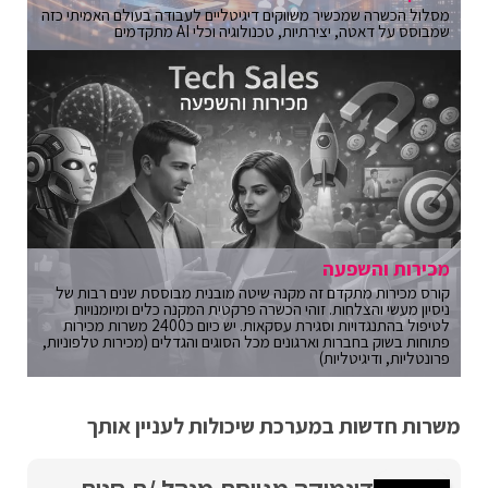
מסלול הכשרה שמכשיר משווקים דיגיטליים לעבודה בעולם האמיתי כזה
שמבוסס על דאטה, יצירתיות, טכנולוגיה וכלי AI מתקדמים
מכירות והשפעה
קורס מכירות מתקדם זה מקנה שיטה מובנית מבוססת שנים רבות של
ניסיון מעשי והצלחות. זוהי הכשרה פרקטית המקנה כלים ומיומנויות
לטיפול בהתנגדויות וסגירת עסקאות. יש כיום כ2400 משרות מכירות
פתוחות בשוק בחברות וארגונים מכל הסוגים והגדלים (מכירות טלפוניות,
פרונטליות, ודיגיטליות)
משרות חדשות במערכת שיכולות לעניין אותך