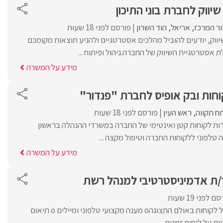
יווק לחברת בוני התיכון
ור המרכז
אריאל
הוד השרון
פורסם לפני 18 שעות
יווק, יודעים להוביל מהלכים אסטרטגיים ולהניע תוצאות מקומכם
לת אסטרטגיית השיווק של החברה.ניהול ופיתוח ...
מידע על המשרה
וחות ובק אופיס לחברת "פנדור"
ח תקווה
ראש העין
פורסם לפני 18 שעות
רות לקוחות קטן ואינטימי של החברה במשרדי ההנהלה בראשון
ה טלפוני ללקוחות החברה וטיפול מקצה ...
מידע על המשרה
/ת אדמיניסטרטיבי למנהל רש‎ת
 לפני 19 שעות
מה בתפקיד:o קבלת קהל לקוחות באולם התצוגהo מענה מקצועי טלפוני ומיילים o תיאום