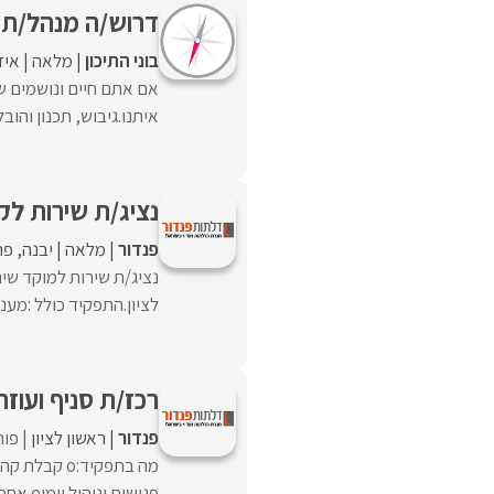
דרוש/ה מנהל/ת ש
בוני התיכון
מלאה
איז
אם אתם חיים ונושמים ש
איתנו.גיבוש, תכנון והוב
נציג/ת שירות לק
פנדור
מלאה
יבנה
פת
נציג/ת שירות למוקד שי
לציון.התפקיד כולל :מענ
רכז/ת סניף ועוזר
פנדור
ראשון לציון
פורסם
פגישות וניהול יומןo אחריות על לוחות זמנים ...