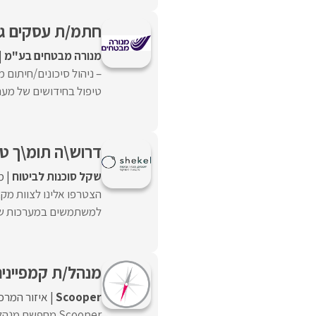
חתמ/ת עסקים גד
מנורה מבטחים בע"מ
– ניהול סיכונים/חיתום מ
טיפול בחידושים של מערכי
דרוש\ה תומ\ך טכ
שקל סוכנות לביטוח
מ
הצטרפו אלינו לצוות מקצ
למשתמשים במערכות שונו
מנהל/ת קמפיינים
Scooper
איזור המרכ
Scooper מחפשת