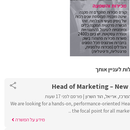
מכירות והשפעה
קורס מכירות מתקדם זה מקנה
שיטה מובנית מבוססת שנים רבות
של ניסיון מעשי והצלחות. זוהי
הכשרה פרקטית המקנה כלים
ומיומנויות לטיפול בהתנגדויות
וסגירת עסקאות. יש כיום כ2400
משרות מכירות פתוחות בשוק
בחברות וארגונים מכל הסוגים
והגדלים (מכירות טלפוניות,
פרונטליות, ודיגיטליות)
ת לעניין אותך
Head of Marketing – Ne
המרכז
אריאל
הוד השרון
פורסם לפני 17 שעות
We are looking for a hands-on, performance-oriented Hea
the focal point for all marketi
מידע על המשרה