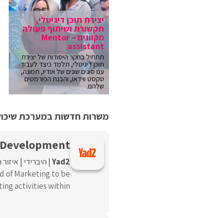
יצירת תוכן דיגיטלי,
תקשורת ושיתוף פעולה
מקוונים – Mentor
assistant
תתחיל בחקר היסודות של יצירת
תוכן דיגיטלי, תלמד כיצד לעבוד
עם סוגים שונים של אודיו, תמונה,
טקסט ווידאו, והבנת הפורמטים
שלהם.
משרות חדשות במערכת שיכולו
w Development
Yad2
היברידי
איזור 
d of Marketing to be
ng activities within ...