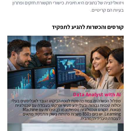
ויזואליזציה של נתונים היא חיונית. כישורי תקשורת חזקים ופתרון
בעיות הם קריטיים.
קורסים והכשרות להגיע לתפקיד
Data Analyst with AI
מסלול הכשרה זה צמח מהשטח לנוכח הביקוש הגובר לאנליסטים בעלי
יכולות טכניות גבוהות ובעלי ידע מעשי ופרקטי בעבודה עם טכנולוגיות
מגוונות. הקורס וטכנולוגיות נוספות וכמו כן, היכרות עם Machine
Learning. יש כיום כ850 משרות פתוחות בשוק והתפקיד מתאים
לעבודה היברידית/מהבית.