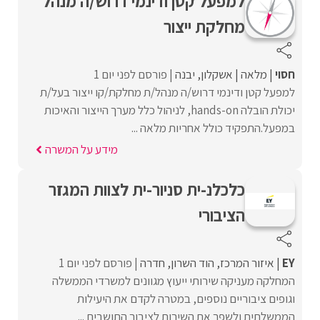
למפעל קטן ודינמי דרוש/ה מנהל
מחלקת ייצור
חסוי
מלאה
אשקלון
יבנה
פורסם לפני יום 1
למפעל קטן ודינמי דרוש/ה מנהל/ת מחלקת/קו ייצור בעל/ת
יכולת הובלה hands-on, לניהול כלל מערך הייצור והאיכות
במפעל.התפקיד כולל אחריות מלאה ...
מידע על המשרה
כלכלנ-ית סניור-ית לצוות המגזר
הציבורי
EY
איזור המרכז
הוד השרון
חדרה
פורסם לפני יום 1
המחלקה מעניקה שירותי ייעוץ מגוונים למשרדי הממשלה
וגופים ציבוריים נוספים, במטרה לקדם את היעילות
הממשלתית ולשפר את השירות לציבור התושבים ...