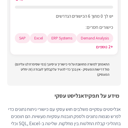
יש לך 0 מתוך 6 הכישורים הנדרשים
כישורים חסרים:
SAP
Excel
ERP Systems
Demand Analysis
+2 נוספים
התאמתך למשרה מחושבת על פי כישוריך וניסיונך (כפי שסיפרת לנו עליהם)
מול דרישות המעסיק - אין בכך כדי להעיד על קבלתך לעבודה (זה יחליט
המעסיק)
מידע על תפקיד
אנליסט עסקי
אנליסטים עסקיים משלבים חוש עסקי עם כישורי ניתוח נתונים כדי
לפרש מגמות נתונים ולספק תובנות עסקיות מעשיות. הם תומכים
בתהליכי קבלת החלטות בין מחלקות. שליטה ב-SQL, Excel וכלי