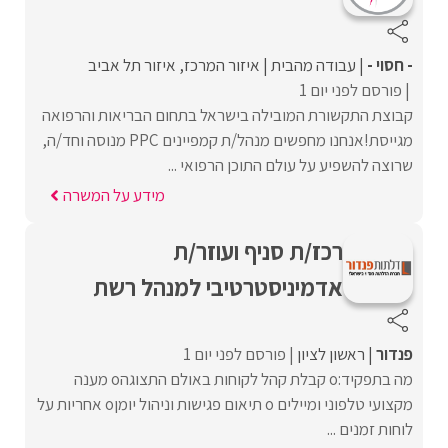
- חסוי -
עבודה מהבית
איזור המרכז
איזור תל אביב
פורסם לפני יום 1
קבוצת התקשורת המובילה בישראל בתחום הבריאות והרפואה
מגייסת!אנחנו מחפשים מנהל/ת קמפיינים PPC מנוסה וחד/ה,
שרוצה להשפיע על עולם התוכן הרפואי ...
מידע על המשרה
רכז/ת סניף ועוזר/ת
אדמיניסטרטיבי למנהל רש‎ת
פנדור
ראשון לציון
פורסם לפני יום 1
מה בתפקיד:o קבלת קהל לקוחות באולם התצוגהo מענה
מקצועי טלפוני ומיילים o תיאום פגישות וניהול יומןo אחריות על
לוחות זמנים ...