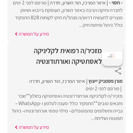
- חסוי -
איזור המרכז
הוד השרון
חדרה
פורסם לפני 2 ימים
לחברה ותיקה ויציבה באזור השרון, העוסקת בייבוא ושיווק
מוצרים לתעשיה דרוש/ה מנהל/ת תיקי לקוחות B2B התפקיד
כולל :ניהול ופיתוח תיק ...
מידע על המשרה
מזכיר/ה רפואית לקליניקה
לאסתטיקה ואורתודונטיה
מורן פסמניק ייעוץ
איזור המרכז
הוד השרון
חדרה
פורסם לפני 2 ימים
מזכיר/ה לקליניקת אורתודדונטיה ואסתטיקה בחולון**שכר
ותנאים טובים**התפקיד כולל-מענה לטלפון ו-WhatsApp –
גבייה ותשלומים מהמטופלים– מילוי טפסי אורתודונטיה– ניהול
תפוצות ושליחת ...
מידע על המשרה