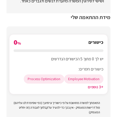
ושישי לסירוגין המשרה מיועדת לנשים ולגברים כאחד.
מידת ההתאמה שלי
0
כישורים
%
יש לך 0 מתוך 5 הכישורים הנדרשים
כישורים חסרים:
Process Optimization
Employee Motivation
+3 נוספים
התאמתך למשרה מחושבת על פי כישוריך וניסיונך (כפי שסיפרת לנו עליהם)
מול דרישות המעסיק - אין בכך כדי להעיד על קבלתך לעבודה (זה יחליט
המעסיק)