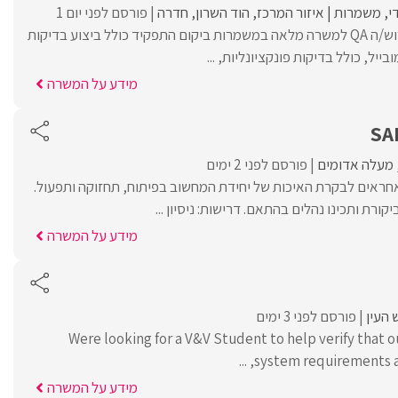
י
משמרות
איזור המרכז
הוד השרון
חדרה
פורסם לפני יום 1
לחברת גדולה ויציבה דרוש/ה QA למשרה מלאה במשמרות ביקום התפקיד כולל ביצוע בדיקות
מידע על המשרה
מעלה אדומים
פורסם לפני 2 ימים
ראים לבקרת האיכות של יחידת המחשוב בפיתוח, תחזוקה ותפעול.
ורת ותכינו נהלים בהתאם. דרישות: ניסיון ...
מידע על המשרה
 העין
פורסם לפני 3 ימים
Were looking for a V&V Student to help verify that 
system requirements and
מידע על המשרה