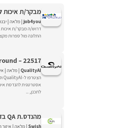
מבקר/ת איכות ל
job4you
מלאה
יבנה
דרוש/ה מבקר/ת איכות ל
התלונה מול ספרות מקצוע
round – 22517
QualityAI
מלאה
אי
הצט
לתכנן, ...
מהנדס.ת QA בדיקות ידניות ואוטומציה
Swish
מלאה
איזור 