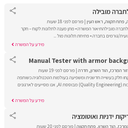
חברה מובילה
פתח תקווה
ראש העין
פורסם לפני 18 שעות
חברה מובילהתיאור המשרה:• מתן מענה לתלונות לקוח – חקר
ית/גורמים בחברה.• פתיחת תלונות מול ...
מידע על המשרה
Manual Tester with armor backg
זור המרכז
הוד השרון
חדרה
פורסם לפני 19 שעות
רפו ל-QualityAI וקחו חלק בעשייה חדשנית ומשפיעה בעולמות הטכנולוגיה.כשותפה
אסטרטגית להנדסת איכות (Quality Engineering) מבוססת AI, אנו מסייעים לארגונים
מידע על המשרה
המרכז
הוד השרון
פתח תקווה
פורסם לפני 20 שעות