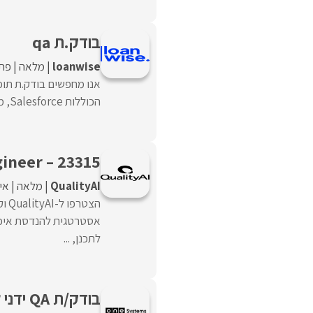
בודק.ת qa
loanwise
מלאה
פתח
אנו מחפשים בודק.ת תוכנ
הכוללות Salesforce, מערכות ליבה ומערכות Web.התפקיד כולל אחריות על ...
23315 – Manual QA Engineer
QualityAI
מלאה
אי
הצט
לתכנן, ...
בודק/ת QA ידני למשרת משמרות בשרון!