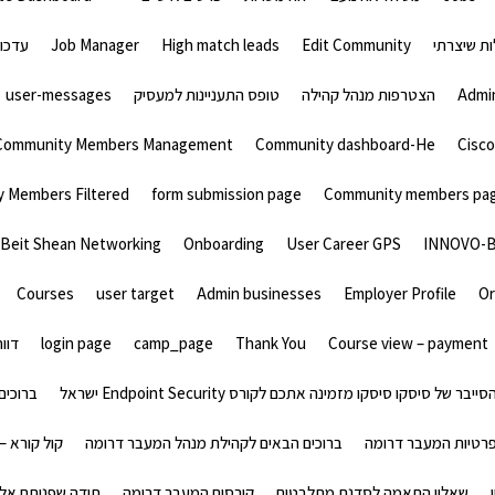
ות שיצרתי
Edit Community
High match leads
Job Manager
עדכון
Admin
הצטרפות מנהל קהילה
טופס התעניינות למעסיק
user-messages
Community Members Management
Community dashboard-He
 Members Filtered
form submission page
Community members pa
Beit Shean Networking
Onboarding
User Career GPS
INNOVO-
Courses
user target
Admin businesses
Employer Profile
Or
Course view – payment
Thank You
camp_page
login page
דוו
 סיסקו סיסקו מזמינה אתכם לקורס Endpoint Security ישראל
ברוכים הב
פרטיות המעבר דרומה
ברוכים הבאים לקהילת מנהל המעבר דרומה
קול קורא – קהי
שאלון התאמה לסדנת מתלבטים
קורסים המעבר דרומה
תודה שפניתם אלינ