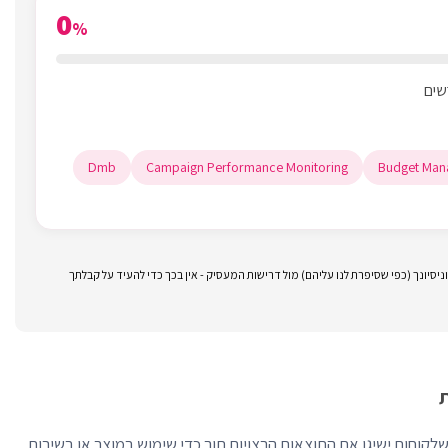
0
%
Dmb
Campaign Performance Monitoring
Budget Man
סיונך (כפי שסיפרת לנו עליהם) מול דרישות המעסיק - אין בכך כדי להעיד על קבלתך
לקוחות (CSM) מבטיח שלקוחות ישיגו את התוצאות הרצויות תוך כדי שימוש במוצר או בשירות