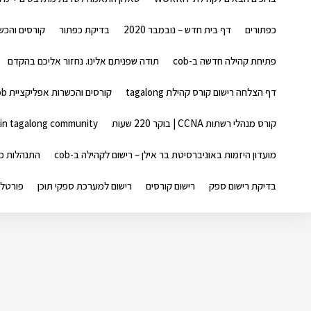
כפתורים
דף בית חדש – נובמבר 2020
בדיקת כפתור
קורסים והכשרות אפ
פתיחת קהילה חדשה ב-cob
תודה שפניתם אלינו. נחזור אליכם בהקדם
דף הצלחה רישום קורס קהילת tagalong
קורסים והכשרות אפליקציית cob
קורס מנהלי רשתות CCNA | בוקר 220 שעות
in tagalong community
מועדון היזמות באוניברסיטת בר אילן – רישום לקהילה ב-cob
התנהלות כל
בדיקת רישום ספק
רישום קורסים
רישום למערכת ספקי תוכן
פורטל 