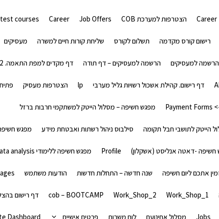
Career
הצטרפות למערכת COB
Job Offers
Career
test courses
רישום קורס מקדמה
תשלום לקורס
שליחת קורות חיים למשרה
מעסיקים
הרשמה למעסיקים
הרשמה למעסיקים – דף תודה
דף מקדים למפת התאמה. 02
A
דף רישום. קהילת אשכול רשויות גליל מערבי
lp
הצטרפות מעסיק
פתיחת
Paym
מפגש חשיפה – מסלול הייטק למשתקמי חרבות ברזל
ל הייטק לתושבי חבל תקומה
סילבוס ניהול רשתות ואבטחת מידע
מפגש חשיפה 
חשיפה -דאטה אנליסט (אשקלון)
Profile
מפגש חשיפה ללימודי Data analysis לצעירים מפונים בכל הארץ
שנה חדשה – התחלות חדשות
הודעות משתמש
sages
Work_Shop_1
Work_Shop_2
cob – BOOTCAMP
דף רישום בהצ
Jobs
מסלול אחינועם
לוח משרות
פרטים אישיים
te Dashboard