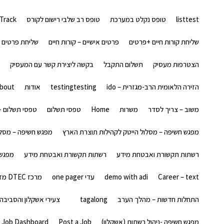
דלג
תוכן
listtest
טופס נקלט במערכת
טופס רב שלבי רישום לקורס
 Track
שליחת קורות חיים +פרטים
פרטים אישיים – קורות חיים
שליחת פרטים
הצטרפות מעסיק
תשלום התקבל
בקשה ליצירת קשר עם המעסיק
הזירה הלאומית הרב-מגזרית – ido
testingtesting
אודות
bout
משוב – צריך לסדר
משרות
Home
טפסי תשלום
טפסי תשלום -> ent Forms
מפגש חשיפה – מסלול הייטק לקהילות תוצרת הארץ
מפגש חשיפה – מסלו
רשתות תקשורת ואבטחת מידע
רשתות תקשורת ואבטחת מידע
מפגש 
Career – text
demo with adi
עדי one pager
מרכז DTEC מזמין אתכם ליום חשיפה
התחלות חדשות – מהלך הערב
tagalong
צעירי אשקלון והסביבה
מפגש חשיפה -ניהול רשתות (אשקלון)
Post a Job
Job Dashboard