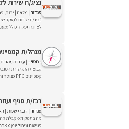
נציג/ת שירות לק
פנדור
מלאה
יבנה
פת
נציג/ת שירות למוקד שי
לציון.התפקיד כולל :מענ
מנהל/ת קמפיינים PC
- חסוי -
עבודה מהבית
קבוצת התקשורת המוביל
קמפיינים PPC מנוסה וחד/ה, שרוצה להשפיע על עולם התוכן הרפואי ...
רכז/ת סניף ועוזר
פנדור
דוברי שפות
ראש
פגישות וניהול יומןo אחריות על לוחות זמנים ...