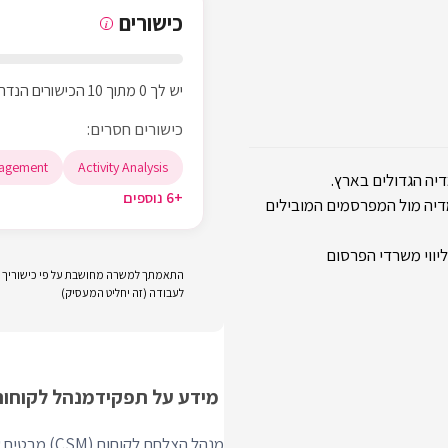
כישורים
i
יש לך 0 מתוך 10 הכישורים הנדרשים
כישורים חסרים:
agement
Activity Analysis
יה הגדולים בארץ.
+6 נוספים
y ומייצרת אסטרטגיית מדיה מול המפרסמים המובילים
יווי משרדי הפרסום
התאמתך למשרה מחושבת על פי כישוריך וני
לעבודה (זה יחליט המעסיק)
מידע על תפקיד
מנהל לקוחות
מנהל הצלחת 