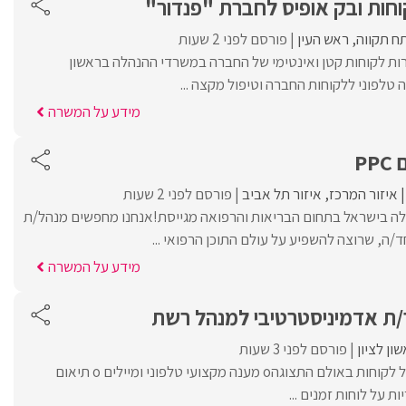
וחות ובק אופיס לחברת "פנדור"
ח תקווה
ראש העין
פורסם לפני 2 שעות
רות לקוחות קטן ואינטימי של החברה במשרדי ההנהלה בראשון
ה טלפוני ללקוחות החברה וטיפול מקצה ...
מידע על המשרה
P
איזור המרכז
איזור תל אביב
פורסם לפני 2 שעות
ה בישראל בתחום הבריאות והרפואה מגייסת!אנחנו מחפשים מנהל/ת
מידע על המשרה
/ת אדמיניסטרטיבי למנהל רש‎ת
ון לציון
פורסם לפני 3 שעות
מה בתפקיד:o קבלת קהל לקוחות באולם התצוגהo מענה מקצועי טלפוני ומיילים o תיאום