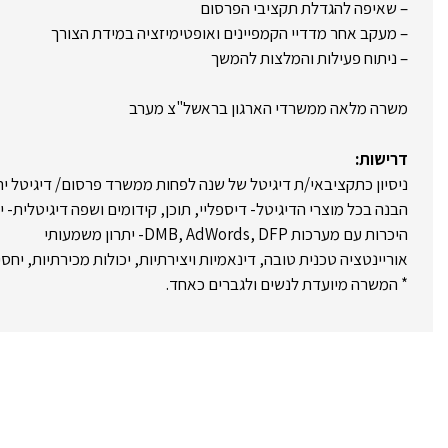
– שאיפה להגדלת תקציבי הפרסום
– מעקב אחר מדדיי הקמפיינים ואופטימיזציה במידת הצורך
– ניתוח פעילות והמלצות להמשך
משרה מלאה ממשרדי הארגון בראשל"צ מערב
דרישות:
ניסיון כתקציבאי/ת דיגיטל של שנה לפחות ממשרד פרסום/ דיגיטל ית
הבנה בכל מוצרי הדיגיטל- דיספליי, תוכן, קידומים ושפה דיגיטלית- י
היכרות עם מערכות DMB, AdWords, DFP- יתרון משמעותי
אוריינטציה טכנית טובה, דינאמיות ויצירתיות, יכולות מכירתיות, יחס
* המשרה מיועדת לנשים ולגברים כאחד.