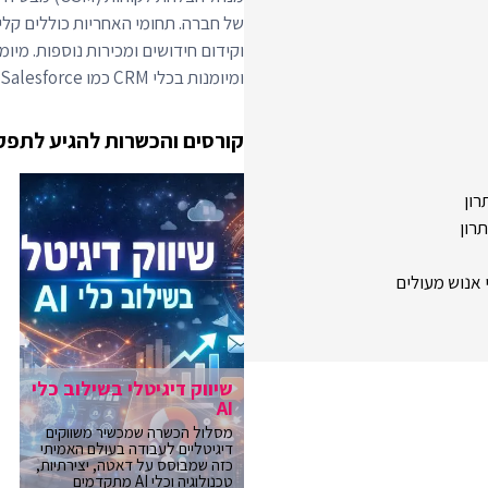
של חברה. תחומי האחריות כוללים קלי
וקידום חידושים ומכירות נוספות. מיומ
ומיומנות בכלי CRM כמו Salesforce ופלטפורמות הצלחת לקוחות כמו Gainsight.
קורסים והכשרות להגיע לתפק
רון
תרון
י אנוש מעולים
שיווק דיגיטלי בשילוב כלי
AI
מסלול הכשרה שמכשיר משווקים
דיגיטליים לעבודה בעולם האמיתי
כזה שמבוסס על דאטה, יצירתיות,
טכנולוגיה וכלי AI מתקדמים