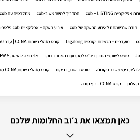
ליקציית cob – LISTING
המדריך למשתמש ב-cob
מתלבטים עם cob – דף נחיתה
תודה שנרשמתם לאירוע ההשקה של cob
אירוע השקה – אפליקציית cob פלטפורמה ואקוסיסטם למנהלי קהילות
מועדפים – הכשרות וקורסים tagalong
קורס מנהלי רשתות CCNA | ערב 160 שעות
Jo
טופס לשותפי התוכן ביה"ס למקצועות המחר בבוקר
אני רוצה להצטרף! NEW
כלית בימי משבר הקורונה
טופס רישום_בדיקות
קורס מנהלי רשתות CCNA מכללת גל
קהילות
קורס CCNA – דף תודה
כאן תמצאו את ג׳וב החלומות שלכם