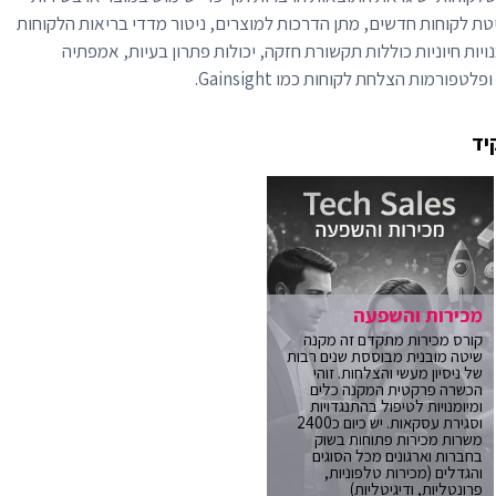
טת לקוחות חדשים, מתן הדרכות למוצרים, ניטור מדדי בריאות הלקוחות
נויות חיוניות כוללות תקשורת חזקה, יכולות פתרון בעיות, אמפתיה
יד
מכירות והשפעה
קורס מכירות מתקדם זה מקנה
שיטה מובנית מבוססת שנים רבות
של ניסיון מעשי והצלחות. זוהי
הכשרה פרקטית המקנה כלים
ומיומנויות לטיפול בהתנגדויות
וסגירת עסקאות. יש כיום כ2400
משרות מכירות פתוחות בשוק
בחברות וארגונים מכל הסוגים
והגדלים (מכירות טלפוניות,
פרונטליות, ודיגיטליות)