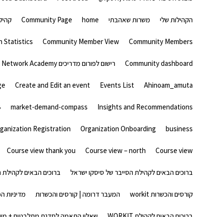
הקהילות שלי
משרות שאהבתי
home
Community Page
קהיל
 Statistics
Community Member View
Community Members
Community dashboard
רישום לפורום מדריכים Cisco Network Academy
ge
Create and Edit an event
Events List
Ahinoam_amuta
B
market-demand-compass
Insights and Recommendations
ganization Registration
Organization Onboarding
business
Course view thank you
Course view – north
Course view
ברוכים הבאים לקהילת הסייבר של סיסקו ישראל
ברוכים הבאים לקהילת הסייבר של
קורסים והכשרות workit
המעבר דרומה | קורסים והכשרות
מדיניות ה
ברוכים הבאים לקהילת WORKIT
שאלון התאמה לסדנת מתלבטים + מיון