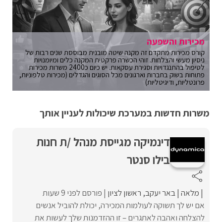
מכירות והשפעה
קורס מכירות מתקדם זה מקנה שיטה מובנית מבוססת שנים רבות של
ניסיון מעשי והצלחות. זוהי הכשרה פרקטית המקנה כלים ומיומנויות
לטיפול בהתנגדויות וסגירת עסקאות. יש כיום כ2400 משרות מכירות
פתוחות בשוק בחברות וארגונים מכל הסוגים והגדלים (מכירות טלפוניות,
פרונטליות, ודיגיטליות)
משרות חדשות במערכת שיכולות לעניין אותך
דינמיקה מגייסת מנהל /ת חנות
בילו סנטר
מלאה
באר יעקב
ראשון לציון
פורסם לפני 9 שעות
אם יש לך תשוקה לעולמות המכירה, יכולת להוביל אנשים
להצלחה ואהבה לאתגרים – זו ההזדמנות שלך לעשות את