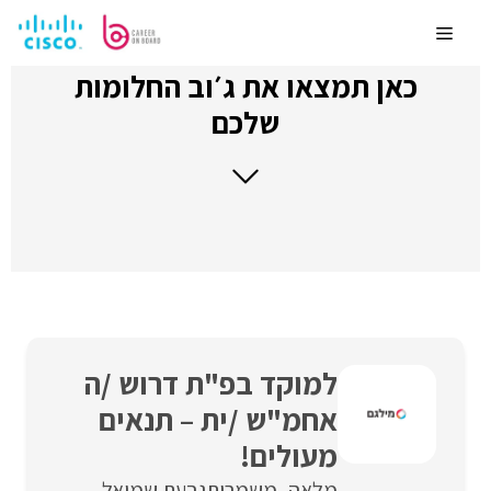
לדלג
לתוכן
Menu
כאן תמצאו את ג׳וב החלומות
שלכם
למוקד בפ"ת דרוש /ה
אחמ"ש /ית – תנאים
מעולים!
מלאה
משמרות
גבעת שמואל