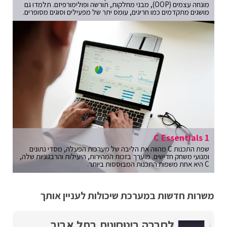
מונחה עצמים (OOP), מבני מחלקות, תורשה ופולימורפיזם. תלמדו גם
מושגים מתקדמים כמו חריגים, עומס יתר של מפעילים וסוגים מסופרים.
C Essentials 1
שפת התכנות C מהווה את הליבה של מערכות הפעלה, מסדי נתונים
ומנועי משחק חדישים. מוערך בזכות המהירות, היעילות והרבגוניות שלה,
C היא אחת משפות התכנות המבוססות ביותר.
משרות חדשות במערכת שיכולות לעניין אותך
לחברה ביטחונית בתל אביב,