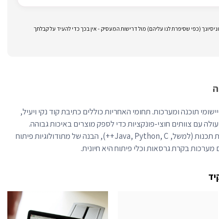
סיונך (כפי שסיפרת לנו עליהם) מול דרישות המעסיק - אין בכך כדי להעיד על קבלתך
ה
ומי תוכנה ומערכות. תחומי האחריות כוללים כתיבת קוד נקי ויעיל,
פעולה עם צוותים חוצי-פונקציות כדי לספק מוצרים באיכות גבוהה.
מיומנויות מפתח כוללות שליטה בשפות תכנות (למשל, Java, Python, C++), הבנה של מתודולוגיות פיתוח
ם מערכות בקרת גרסאות וכלי פיתוח היא חיונית.
יד