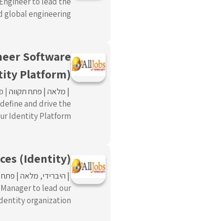
 Engineer to lead the
global engineering ...
ineer Software
tity Platform)
מלאה
פתח תקווה
פו
 define and drive the
 Identity Platform. ...
ces (Identity)
היברידי
מלאה
פתח ת
 Manager to lead our
tity organization. ...