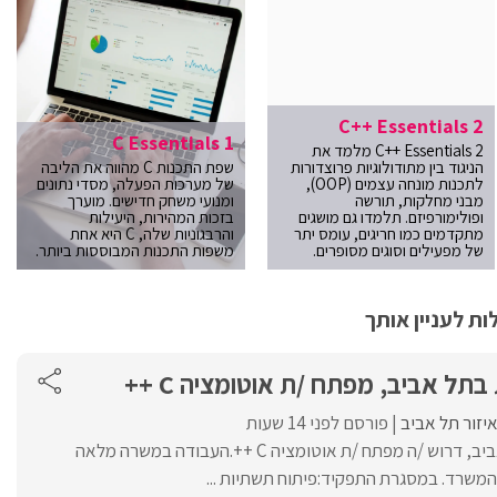
C++ Essentials 2
C Essentials 1
C++ Essentials 2 מלמד את
הניגוד בין מתודולוגיות פרוצדורות
שפת התכנות C מהווה את הליבה
לתכנות מונחה עצמים (OOP),
של מערכות הפעלה, מסדי נתונים
מבני מחלקות, תורשה
ומנועי משחק חדישים. מוערך
ופולימורפיזם. תלמדו גם מושגים
בזכות המהירות, היעילות
מתקדמים כמו חריגים, עומס יתר
והרבגוניות שלה, C היא אחת
של מפעילים וסוגים מסופרים.
משפות התכנות המבוססות ביותר.
ת לעניין אותך
תל אביב, מפתח /ת אוטומציה C ++
יזור תל אביב
פורסם לפני 14 שעות
לחברה ביטחונית בתל אביב, דרוש /ה מפתח /ת אוטומציה C ++.העבודה במשרה מלאה