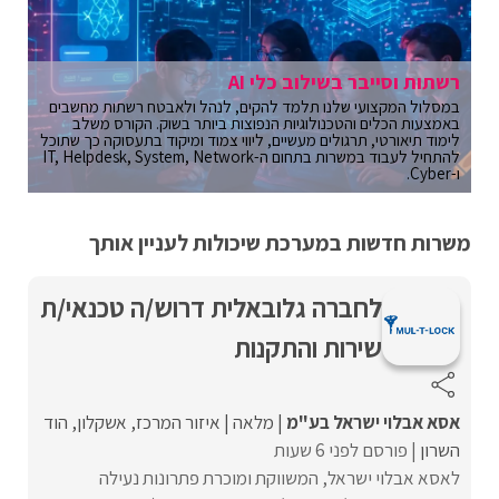
רשתות וסייבר בשילוב כלי AI
במסלול המקצועי שלנו תלמד להקים, לנהל ולאבטח רשתות מחשבים
באמצעות הכלים והטכנולוגיות הנפוצות ביותר בשוק. הקורס משלב
לימוד תיאורטי, תרגולים מעשיים, ליווי צמוד ומיקוד בתעסוקה כך שתוכל
להתחיל לעבוד במשרות בתחום ה-IT, Helpdesk, System, Network
ו-Cyber.
משרות חדשות במערכת שיכולות לעניין אותך
לחברה גלובאלית דרוש/ה טכנאי/ת
שירות והתקנות
אסא אבלוי ישראל בע"מ
מלאה
איזור המרכז
אשקלון
הוד
השרון
פורסם לפני 6 שעות
לאסא אבלוי ישראל, המשווקת ומוכרת פתרונות נעילה