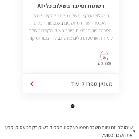
רשתות וסייבר בשילוב כלי AI
במסלול המקצועי שלנו תלמד להקים, לנהל
ולאבטח רשתות מחשבים באמצעות הכלים
והטכנולוגיות הנפוצות ביותר בשוק. הקורס משלב
לימוד תיאורטי, תרגולים מעשיים, ליווי צמוד ומיקוד
בתעסוקה כך שתוכל להתחיל לעבוד במשרות
בתחום ה-IT, Helpdesk, System, Network ו-
Cyber.
2,880 ₪
מעניין ספרו לי עוד
שימו לב: זה טווח השכר הממוצע לסוג תפקיד בשוק רק המעסיק יקבע
את השכר בפועל.