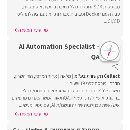
מבוססות SDKהתפקיד כולל כתיבת בדיקות אוטומטיות,
עבודה עם Docker וסביבות מבוזרות, ואינטגרציה לתהליכי
CI/CD ...
מידע על המשרה
AI Automation Specialist –
QA
Cellact תקשורת בע"מ
מלאה
איזור המרכז
הוד השרון
חדרה
פורסם לפני 19 שעות
משרה לגו'ניורתחומים:בדיקות אוטומטיות, מפתח/ת כלי
בדיקות, איש/ת / הנדסאי/ת QAתיאור המשרה:אנחנו מחפשים
איש/אשת טכנולוגיה שחי/ה ונושם/ת AI, עם ניסיון מעשי ...
מידע על המשרה
מפתח/ת אוטומציה C++ (Infra &