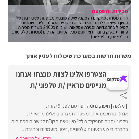
מכירות והשפעה
קורס מכירות מתקדם זה מקנה שיטה מובנית מבוססת שנים רבות של
ניסיון מעשי והצלחות. זוהי הכשרה פרקטית המקנה כלים ומיומנויות
לטיפול בהתנגדויות וסגירת עסקאות. יש כיום כ2400 משרות מכירות
פתוחות בשוק בחברות וארגונים מכל הסוגים והגדלים (מכירות טלפוניות,
פרונטליות, ודיגיטליות)
משרות חדשות במערכת שיכולות לעניין אותך
הצטרפו אלינו לצוות מנצח! אנחנו
מגייסים מראיין /ת טלפוני /ת
מלאה
חיפה
נתניה
פורסם לפני 9 שעות
אנחנו מרחיבים את המשפחה ומצרפים אלינו מראיין/ת
טלפוני/תמה התפקיד כולל?מיון ואיתור קו"ח למשרות הפתוחות
בחברה.ביצוע ראיונות טלפוניים, זימון מועמדים וכתיבת ...
מידע על המשרה