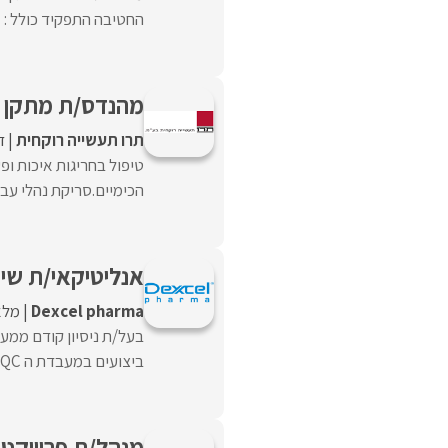
החטיבה התפקיד כולל : ניה
מהנדס/ת מתקן
תרו תעשייה רוקחית
ד
טיפול בחריגות איכות ו
הכימיים.סריקת נהלי עבוד
אנליטיקאי/ת שיפור ביצועי
Dexcel pharma
מלא
בעל/ת ניסיון קודם ממע
ביצועים במעבדת ה QC שלנו באתר אור עקיבא ...
מנהל/ת פרוייקטי