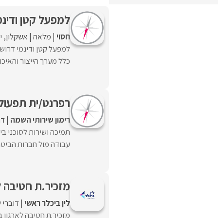
למפעל קטן ודינמ
חסוי
מלאה
אשקלון
י
כלל מערך הייצור והאיכו
רפרנט/ית תפעול
רימון שירותי השמה
דו
תמיכה ושירות לסוכני בי
עבודה מול חברות הביטוח
מזכיר.ת חטיבה לא
לין ביכלר ראשי
דוברי 
מזכיר.ת חטיבה לארגון 