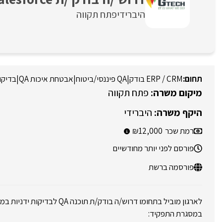
היברידי
פתח תקווה
ERP / CRM בודק
|
QA פיננסי/ביטוח
|
אבטחת איכות QA
|
בדיקות
פתח תקווה
היברידי
רמת שכר
12,000
פורסם לפני יותר מחודשיים
פורסמה ברשת
לארגון מוביל בתחומו דרוש/ה בודק/ת תוכנה QA לבדיקות ידניות במערכות הליבה בארגון.
במסגרת התפקיד: