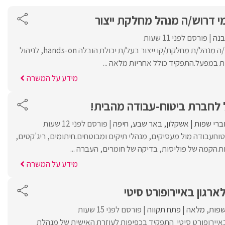
י דרוש/ה מנהל מחלקת ייצור
בנה
פורסם לפני 11 שעות
למפעל קטן ודינמי דרוש/ה מנהל/ת מחלקת/קו ייצור בעל/ת יכולת הובלה hands-on, לניהול
ת במפעל.התפקיד כולל אחריות מלאה ...
מידע על המשרה
 לחברת ביטוח-עבודה מהבית!
ברי שפות
אשקלון
באר שבע
חיפה
פורסם לפני 12 שעות
טוחעבודה מול מעסיקים, מנהלי תיקים ומבוטחים.חיתומים, ריג'קטים,
.הקמה של פוליסות, בדיקה של חומרים, העברה ...
מידע על המשרה
רגון באיירופורט סיטי
שפות
מלאה
פתח תקווה
פורסם לפני 15 שעות
באיירופורט סיטי התפקיד בכפיפות לעוזרת האישית של מנהלת