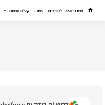
דלג
תוכן
מפת ביקושים
לוח משרות
לימודים
קהילות ועמותות
דרוש /ה בודק /ת salesforce