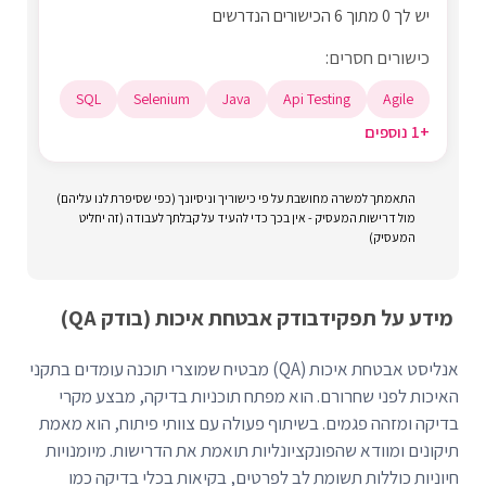
יש לך 0 מתוך 6 הכישורים הנדרשים
כישורים חסרים:
SQL
Selenium
Java
Api Testing
Agile
+1 נוספים
התאמתך למשרה מחושבת על פי כישוריך וניסיונך (כפי שסיפרת לנו עליהם)
מול דרישות המעסיק - אין בכך כדי להעיד על קבלתך לעבודה (זה יחליט
המעסיק)
מידע על תפקיד
בודק אבטחת איכות (בודק QA)
אנליסט אבטחת איכות (QA) מבטיח שמוצרי תוכנה עומדים בתקני
האיכות לפני שחרורם. הוא מפתח תוכניות בדיקה, מבצע מקרי
בדיקה ומזהה פגמים. בשיתוף פעולה עם צוותי פיתוח, הוא מאמת
תיקונים ומוודא שהפונקציונליות תואמת את הדרישות. מיומנויות
חיוניות כוללות תשומת לב לפרטים, בקיאות בכלי בדיקה כמו