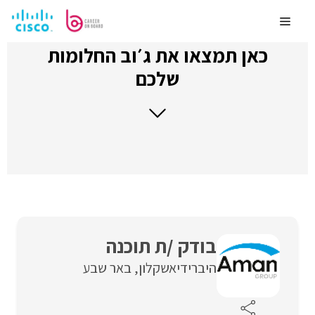
לדלג
לתוכן
Menu
כאן תמצאו את ג׳וב החלומות
שלכם
בודק /ת תוכנה
היברידי
אשקלון
באר שבע