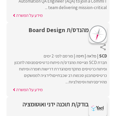
Automation QA Engineer (AQA) to join a CommIT
team delivering mission-critical ...
מידע על המשרה
מהנדס/ת Board Design
SCD
מלאה
חיפה
פורסם לפני 2 ימים
חברת SCD מגייסת מהנדס/ת פיתוח כרטיסיםמנוסה לתכנון
ופיתוח כרטיסים מתקדמיםהגדרת דרישות חומרה ופיתוח
כרטיסיםתכנון סכמות רב שכבתייםולידציה לממשקים
מהיריםניתוח וסימולציות ...
מידע על המשרה
בודק/ת תוכנה ידני ואוטומציה