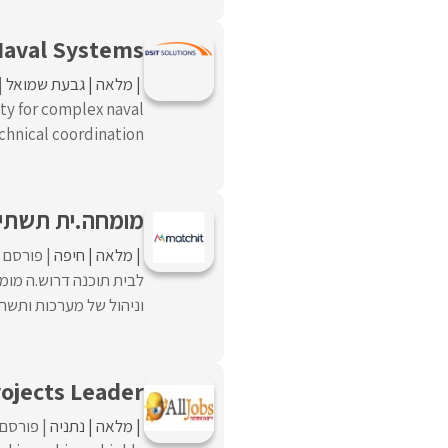
Naval Systems
מלאה
גבעת שמואל
ty for complex naval
nical coordination ...
מומחה.ית תשתיות 
מלאה
חיפה
פורסם לפני 
וניהול של מערכות ותשתיות IT בסביבות גדולות ומורכבות.ה
ojects Leader
מלאה
נתניה
פורסם לפני