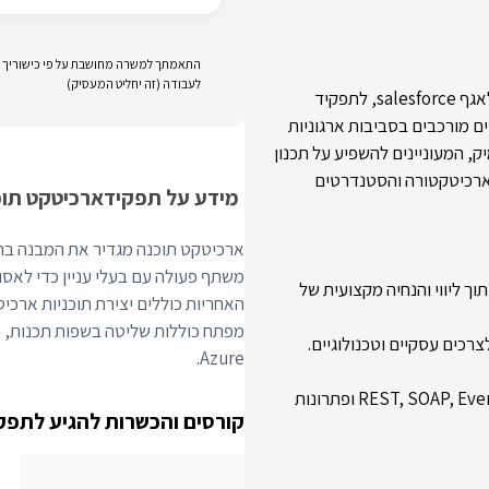
התאמתך למשרה מחושבת על פי כישוריך וני
לעבודה (זה יחליט המעסיק)
החברה מחפשת ארכיטקט/ית טכני/ת salesforce מנוסה להצטרף לאגף salesforce, לתפקיד
ם מורכבים בסביבות ארגוניות
ק, המעוניינים להשפיע על תכנון
הארכיטקטורה והסטנדרטים
מידע על תפקיד
ארכיטקט תוכ
ארכיטקט תוכנה מגדיר את המבנה ברמ
משתף פעולה עם בעלי עניין כדי לאסוף
ה טכנולוגית וארכיטקטונית של פרויקטים מבוססי salesforce, תוך ליווי והנחיה מקצועית של
האחריות כוללים יצירת תוכניות ארכיט
Azure.
תכנון ויישום פתרונות אינטגרציה בין מערכות, לרבות REST, SOAP, Events, ETL, ESB ופתרונות
קורסים והכשרות להגיע לתפק