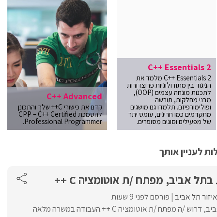
C++ Essentials 2
C++ Essentials 2 מלמד את
הניגוד בין מתודולוגיות פרוצדורות
לתכנות מונחה עצמים (OOP),
C++ Advanced
מבני מחלקות, תורשה
ופולימורפיזם. תלמדו גם מושגים
קדם את כישורי C++ שלך והתכונן
מתקדמים כמו חריגים, עומס יתר
להסמכת CPP – C++ Certified
של מפעילים וסוגים מסופרים.
Professional Programmer.
ת לעניין אותך
תל אביב, מפתח /ת אוטומציה C ++
יזור תל אביב
פורסם לפני 9 שעות
לחברה ביטחונית בתל אביב, דרוש /ה מפתח /ת אוטומציה C ++.העבודה במשרה מלאה