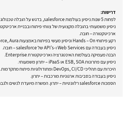
דרישות:
לפחות 5 שנות ניסיון בעולמות salesforce, בדגש על הובלה טכנולוגית וארכיטקטורה – חובה.
ניסיון משמעותי בהובלה מקצועית של צוותי פיתוח ובבניית ארכיטקט
ארכיטקטורה – חובה.
רקע פיתוחי Hands – On וניסיון מעשי בפיתוח באמצעות Apex, Visualforce, Aura ו-LWC – חובה.
ניסיון בעבודה עם Web Services ו-API's של salesforce – חובה.
הבנה מעמיקה בעולמות האינטגרציה וארכיטקטורת Enterprise.
ניסיון עם פתרונות ESB, SOA או iPaaS – יתרון משמעותי.
היכרות עם תהליכי DevOps, CI/CD ומתודולוגיות פיתוח מתקדמות.
ניסיון בעבודה בסביבות ארגוניות מורכבות – יתרון.
הסמכות salesforce רלוונטיות – יתרון. המשרה מיועדת לנשים ולגברים כאחד.