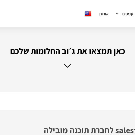
עסקים
אודות
כאן תמצאו את ג׳וב החלומות שלכם
ארכיטקט /ית טכני /ת salesforce לחברת תוכנה מובילה