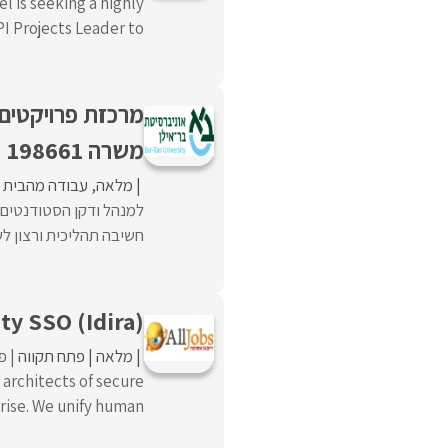
 is seeking a highly
rojects Leader to ...
מרכזת פרויקטים 
משרה 198661
מלאה
עבודה מהבית
למנהל ודקן הסטודנטים ד
חשיבה תהליכית ורצון לש
ty SSO (Idira)
מלאה
פתח תקווה
פו
 architects of secure
ise. We unify human ...