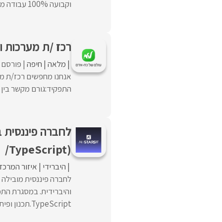
וקבועה 100% עבודה מהמשרד. במסגרת התפקיד:פיתוח תשתיות ...
רכז /ת מערכות ו
מלאה
חיפה
פורסם לפני
אנחנו מחפשים רכז/ת מע
התפקיד:גורם מקשר בין צ
/TypeScript)
היברידי
איזור המרכז
TypeScript.תכנון ופיתוח ...