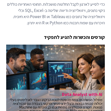
כדי לסייע לארגון לקבל החלטות מושכלות. תחומי האחריות כוללים
ניקוי נתונים, ויזואליזציה ודיווח. שליטה ב-SQL, Excel וכלי
ויזואליזציה של נתונים כמו Tableau או Power BI היא חיונית.
היכרות עם שפות תכנות כמו Python או R היא יתרון.
קורסים והכשרות להגיע לתפקיד
Data Analyst with AI
מסלול הכשרה זה צמח מהשטח לנוכח הביקוש הגובר לאנליסטים בעלי
יכולות טכניות גבוהות ובעלי ידע מעשי ופרקטי בעבודה עם טכנולוגיות
מגוונות. הקורס וטכנולוגיות נוספות וכמו כן, היכרות עם Machine
Learning. יש כיום כ850 משרות פתוחות בשוק והתפקיד מתאים