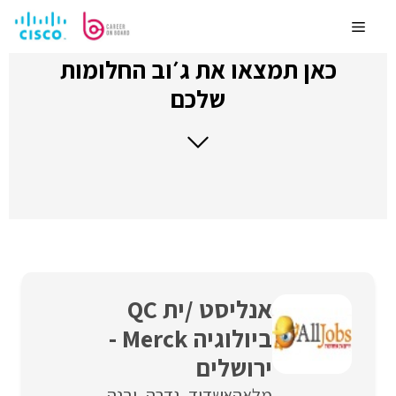
לדלג
לתוכן
Menu
כאן תמצאו את ג׳וב החלומות
שלכם
אנליסט /ית QC
ביולוגיה Merck -
ירושלים
מלאה
אשדוד
גדרה
יבנה