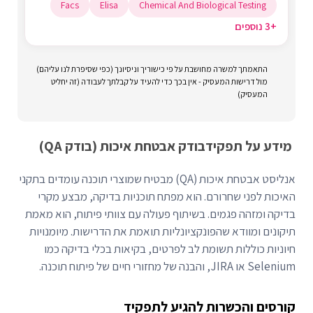
Facs
Elisa
Chemical And Biological Testing
+3 נוספים
התאמתך למשרה מחושבת על פי כישוריך וניסיונך (כפי שסיפרת לנו עליהם)
מול דרישות המעסיק - אין בכך כדי להעיד על קבלתך לעבודה (זה יחליט
המעסיק)
מידע על תפקיד
בודק אבטחת איכות (בודק QA)
אנליסט אבטחת איכות (QA) מבטיח שמוצרי תוכנה עומדים בתקני
האיכות לפני שחרורם. הוא מפתח תוכניות בדיקה, מבצע מקרי
בדיקה ומזהה פגמים. בשיתוף פעולה עם צוותי פיתוח, הוא מאמת
תיקונים ומוודא שהפונקציונליות תואמת את הדרישות. מיומנויות
חיוניות כוללות תשומת לב לפרטים, בקיאות בכלי בדיקה כמו
Selenium או JIRA, והבנה של מחזורי חיים של פיתוח תוכנה.
קורסים והכשרות להגיע לתפקיד