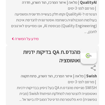
QualityAI
מלאה
איזור המרכז
הוד השרון
חדרה
פורסם לפני 3 ימים
הצטרפו ל-QualityAI וקחו חלק בעשייה חדשנית ומשפיעה
בעולמות הטכנולוגיה.כשותפה אסטרטגית להנדסת איכות
(Quality Engineering) מבוססת AI, אנו מסייעים לארגונים
לתכנן, ...
מידע על המשרה
מהנדס.ת QA בדיקות ידניות
ואוטומציה
Swish
מלאה
איזור המרכז
הוד השרון
פתח תקווה
פורסם לפני 3 ימים
SWISH מגייסת מהנדס.ת QA בעל ניסיון בבדיקות ידניות
ואוטומציה להצטרפות למחלקת הפיתוח! Swish (מבית
נופשונית) היא פלטפורמת הדיגיטל המובילה בישראל ...