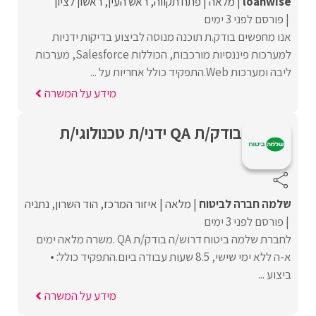
loanwise
מלאה
פתח תקווה
ראש העין
ראשון לציון
פורסם לפני 3 ימים
אנו מחפשים בודק.ת תוכנה מנוסה לביצוע בדיקות ידניות
למערכות פיננסיות מורכבות, הכוללות Salesforce, מערכות
ליבה ומערכות Web.התפקיד כולל אחריות על ...
מידע על המשרה
בודק/ת QA ידני/ת טכנולוגי/ת
שלמה חברה לביטוח
מלאה
איזור המרכז
הוד השרון
נתניה
פורסם לפני 3 ימים
לחברת שלמה ביטוח דרוש/ה בודק/ת QA .משרה מלאה ימים
א-ה ללא ימי שישי, 8.5 שעות עבודה ביום.התפקיד כולל: •
ביצוע ...
מידע על המשרה