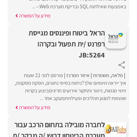
באמצעות שאילתות SQL ובדיקת מערכת Web.– ...
מידע על המשרה
הראל ביטוח ופיננסים מגייסת
רפרנט /ית תפעול ובקרה!
JB:5264
מלאה
משמרות
איזור המרכז
פורסם לפני 21 שעות
איך ייראה היומיום שלך?ניתוח בסיסי נתונים, הסקת מסקנות,
זיהוי מגמות, ניטור ותחקור אירועים חריגיםביצוע בקרות
שוטפות למגוון תהליכים ופעילויותמעקב אחר ...
מידע על המשרה
לחברה מובילה בתחום הרכב עבור
מערכת הביטחון דרוש /ה מבקר /ת