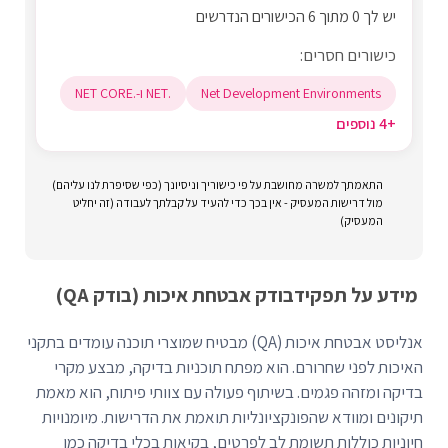
יש לך 0 מתוך 6 הכישורים הנדרשים
כישורים חסרים:
Net Development Environments
.NET ו-.NET CORE
+4 נוספים
התאמתך למשרה מחושבת על פי כישוריך וניסיונך (כפי שסיפרת לנו עליהם)
מול דרישות המעסיק - אין בכך כדי להעיד על קבלתך לעבודה (זה יחליט
המעסיק)
מידע על תפקיד
בודק אבטחת איכות (בודק QA)
אנליסט אבטחת איכות (QA) מבטיח שמוצרי תוכנה עומדים בתקני
האיכות לפני שחרורם. הוא מפתח תוכניות בדיקה, מבצע מקרי
בדיקה ומזהה פגמים. בשיתוף פעולה עם צוותי פיתוח, הוא מאמת
תיקונים ומוודא שהפונקציונליות תואמת את הדרישות. מיומנויות
חיוניות כוללות תשומת לב לפרטים, בקיאות בכלי בדיקה כמו