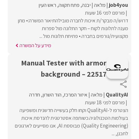
job4you
מלאה
יבנה
פתח תקווה
ראש העין
פורסם לפני 16 שעות
דרוש/ה מבקר/ת איכות לחברה מובילהתיאור המשרה:• מתן
מענה לתלונות לקוח – חקר התלונה מול ספרות
מקצועית/גורמים בחברה.• פתיחת תלונות מול ...
מידע על המשרה
Manual Tester with armor
background – 22517
QualityAI
מלאה
איזור המרכז
הוד השרון
חדרה
פורסם לפני 18 שעות
הצטרפו ל-QualityAI וקחו חלק בעשייה חדשנית ומשפיעה
בעולמות הטכנולוגיה.כשותפה אסטרטגית להנדסת איכות
(Quality Engineering) מבוססת AI, אנו מסייעים לארגונים
לתכנן, ...