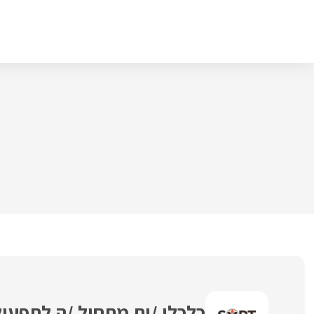
דלג
תוכן
כלכלן /ית מתחיל /ה לתפעול