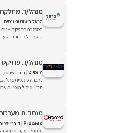
מנהל/ת מחלקת ת
הראל ביטוח ופיננסים
ד
במסגרת התפקיד – ניהול
שוטף של התחום – שערוכי
מנהל/ת פרויקטי
מונסייט
דוברי שפות
מ
לחברה פיננסית בתל אבי
תכנון וניהול תוכניות עבו
מנתח.ת מערכות ATA
Proceed‏
דוברי שפות