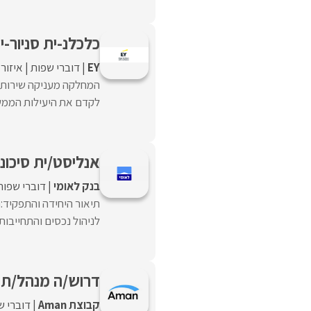
כלכלנ-ית סניור-י
EY
דוברי שפות
איזור
המחלקה מעניקה שירותי 
לקדם את היעילות הממשל
אנליסט/ית סיכוני
בנק לאומי
דוברי שפות
תיאור היחידה והתפקיד:ה
לניהול נכסים והתחייבות (ALM) האחראי על ניהול 
דרוש/ה מנהל/ת 
קבוצת Aman
דוברי ש