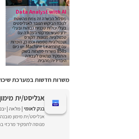
Data Analyst with AI
מסלול הכשרה זה צמח מהשטח
לנוכח הביקוש הגובר לאנליסטים
בעלי יכולות טכניות גבוהות ובעלי
ידע מעשי ופרקטי בעבודה עם
טכנולוגיות מגוונות. הקורס
וטכנולוגיות נוספות וכמו כן, היכרות
עם Machine Learning. יש כיום
כ850 משרות פתוחות בשוק
והתפקיד מתאים לעבודה
היברידית/מהבית.
משרות חדשות במערכת שיכולו
אנליסט/ית מימון
בנק לאומי
מלאה
יבנ
אנליסט/ית מימון מובנה 
מנוסה לתפקיד מרכזי בתחו