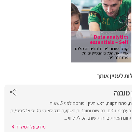
Data analytics
essentials – Self
קורס יסודות ניתוח נתונים זה מלמד
אותך את הכלים הבסיסיים של
מנתח נתונים.
ת לעניין אותך
 מובנה
ה
פתח תקווה
ראש העין
פורסם לפני 5 שעות
בענף מיזוגים, רכישות ותוכניות השקעה בנק לאומי מגייס אנליסט/ית
ם המיזוגים והרגישות, הכולל ליווי ...
מידע על המשרה