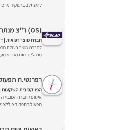
להשתלב בתפקיד מרכזי באר
(OS) ר"צ מנתחי מערכות
חברת מוצר רפואית
דו
לחברת מוצר בעולם הרפ
מנהל/ת צוות מנתחי מער
רפרנטי.ת תפעול 
הפניקס בית השקעות
איסופ החברה המובילה ל
תפעול.התפקיד כולל:כניסה
ראש/ת צוות תכנו