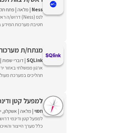
Ness
מלאה
פתח תקו
לנס (Ness) דרו
חטיבת מערכות המידע בארג
מנתח/ת מערכות 
SQLink
דוברי שפות
ארגון ממשלתי באזור ירו
תהליכים במערכת מעולם ה
למפעל קטן ודינמ
חסוי
מלאה
אשקלון
י
כלל מערך הייצור והאיכו