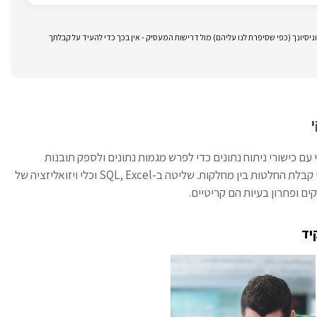
סיונך (כפי שסיפרת לנו עליהם) מול דרישות המעסיק - אין בכך כדי להעיד על קבלתך
ם כישורי ניתוח נתונים כדי לפרש מגמות נתונים ולספק תובנות
עסקיות מעשיות. הם תומכים בתהליכי קבלת החלטות בין מחלקות. שליטה ב-SQL, Excel וכלי ויזואליזציה של
קים ופתרון בעיות הם קריטיים.
יד