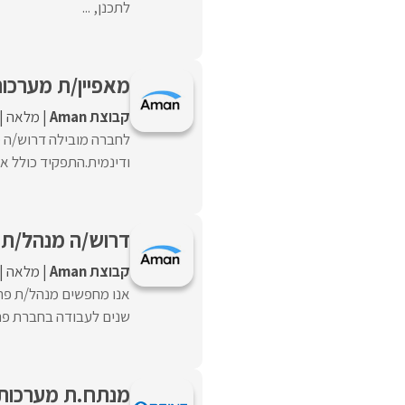
לתכנן, ...
מאפיין/ת מערכות Billing לחברה מוב
קבוצת Aman
מלאה
ודינמית.התפקיד כולל אחריות על
דרוש/ה מנהל/ת 
קבוצת Aman
מלאה
שנים לעבודה בחברת פרוי
מנתח.ת מערכות BI מנוסה? מקומך אית