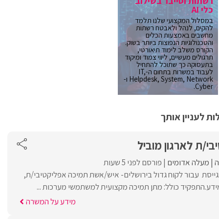
רשתות וסייבר בשילוב
כלי AI
במסלול המקצועי שלנו תלמד
להקים, לנהל ולאבטח רשתות
מחשבים באמצעות הכלים
והטכנולוגיות הנפוצות ביותר בשוק.
הקורס משלב לימוד תיאורטי,
תרגולים מעשיים, ליווי צמוד ומיקוד
בתעסוקה כך שתוכל להתחיל
לעבוד במשרות בתחום ה-IT,
Helpdesk, System, Network ו-
Cyber.
ת לעניין אותך
י/ת לארגון מוביל
מעלה אדומים
פורסם לפני 5 שעות
ת Malam-Team מגייסת עבור לקוח גדול בירושלים- איש/אשת תמיכה אפליקטיבי/ת,
דע.התפקיד כולל: מתן תמיכה מקצועית למשתמשי מערכות ...
מידע על המשרה