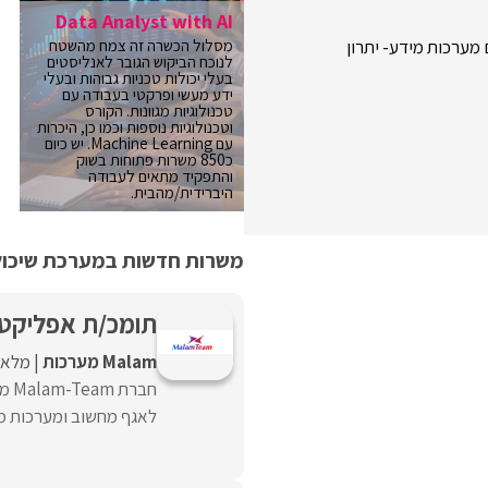
Data Analyst with AI
מסלול הכשרה זה צמח מהשטח
לנוכח הביקוש הגובר לאנליסטים
בעלי יכולות טכניות גבוהות ובעלי
ידע מעשי ופרקטי בעבודה עם
טכנולוגיות מגוונות. הקורס
וטכנולוגיות נוספות וכמו כן, היכרות
עם Machine Learning. יש כיום
כ850 משרות פתוחות בשוק
והתפקיד מתאים לעבודה
היברידית/מהבית.
משרות חדשות במערכת שיכולו
תומכ/ת אפליקטיב
Malam מערכות
מלאה
חבר
לאגף מחשוב ומערכות מי