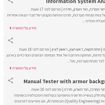
Information System An
זור המרכז
הוד השרון
חדרה
פורסם לפני 17 שעות
ל צוות מנתחי מערכות, חניכה ופיתוח מקצועי של חברי הצוות ואחריות
ובלת תהליכי ...
מידע על המשרה
פתח תקווה
ראש העין
ראשון לציון
פורסם לפני 18 שעות
 פיתוח, תחזוקה והרחבה של אחד ממחסני הנתונים המרכזיים בארגון.
צד מנתח מערכות, מול ...
מידע על המשרה
Manual Tester with armor backg
זור המרכז
הוד השרון
חדרה
פורסם לפני 18 שעות
רפו ל-QualityAI וקחו חלק בעשייה חדשנית ומשפיעה בעולמות הטכנולוגיה.כשותפה
אסטרטגית להנדסת איכות (Quality Engineering) מבוססת AI, אנו מסייעים לארגונים