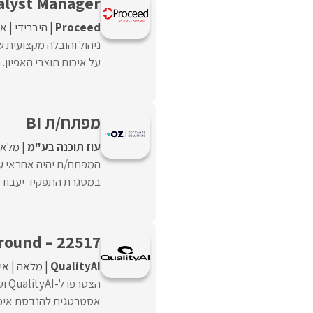
alyst Manager
Proceed‏
היברידי
אי
ניהול והובלה מקצועית ש
על איכות תוצרי האפיון. ה
מפתח/ת BI
עוז תוכנה בע"מ
מלאה
המפתח/ת יהיה אחראי על
במסגרת התפקיד יעבוד ל
round – 22517
QualityAI
מלאה
אי
הצט