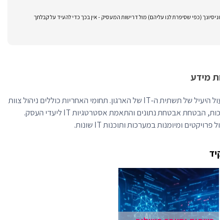
סיונך (כפי שסיפרת לנו עליהם) מול דרישות המעסיק - אין בכך כדי להעיד על קבלתך
ת מידע
מנהל מערכות מידע מבטיח את התפעול היעיל של תשתית ה-IT של הארגון. תחומי האחריות כוללים ניהול צוות
ה-IT, פיקוח על התקנות ושדרוגי מערכות, הבטחת אבטחת נתונים והתאמת אסטרטגיות IT ליעדי העסק.
פרויקטים ומיומנות במערכות ותוכנות IT שונות.
יד