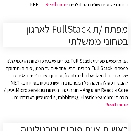
בתחום יישומים שונים בטכנולגיית ERP …
Read more
מפתח /ת FullStack לארגון
בטחוני ממשלתי
אנו מחפשים מפתחי Full Stack בכירים שיצטרפו לצוות הדינמי שלנו.
כמפתחי Full Stack בכירים, תהיו אחראיים על תכנון, פיתוח ותחזוקה
של מערכות backend ו- frontend, ופתרון בעיות וניפוי באגים כדי
להבטיח פעולה חלקה של המערכות. דרישות: ניסיון בפיתוח ב-.NET
Core ו- Angular/ React – חובהניסיון בפיתוח Micro servicesניסיון /
היכרות עםredis, rabbitMQ, ElasticSearchניסיון בעבודה עם …
Read more
ראש.ת צוות פיתוח וטכנולוגיה