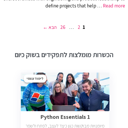
define projects that help …
Read more
עמוד
עמוד
עמוד
1
2
…
26
הבא
→
הכשרות מומלצות לתפקידים בשוק כיום
לימוד עצמי
Python Essentials 1
מיומנויות מבוקשות כגון כיצד לעצב, לפתח ולשפר