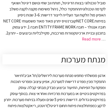
מוביל טכנולוגי בצוות הדיגיטל, תותח ווב שחי ונושם דיגיטל ושואף
לקדמה טכנולוגיתהתפקיד כולל, ניהול משימות מקצה לקצה משלב
האפיון מול הלקוח ועד העלייה לייצור דרישות: 3-6 שנות ניסיון
בפיתוח.NET COREקוברנטיס יתרון מאוד מאוד משמעותי NET CORE
חובה אנגולר – חובה ENTITY FRAME WORK חובה 1. ידע עמוק
בתכנון ובניית ארכיטקטורות מורכבות, סקיילבליות וביצועים – יתרון2.
Read more
…
מנתח מערכות
ארגון ממשלתי מחפש מנתח מערכות לירושלים/תל אביב!תיאור
התפקיד:מכין מפרט דרישות למערכת, אפיון עיצוב ומפרטי תוכנות
ומפקח על הפיתוח, התיעוד וביצוע מבדק מבחני קבלה. עוסק
בפרויקטים גינויים או במערכות מרכזיות ואחראי צוות. בנוסף עוסק
בפרויקטים גדולים. דרישות: ניסיון 5 שנים ומעלה בניתוח מערכות. יתרון
לרקע כמפתחלצוות פיתוח תחום דיגיטל)דוטנט, ריאקטלצוות פיתוח