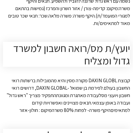
נשמה עם ראש גדול שרוצה להוביל ולהשפיע. תנאים והיקף
משרה:מיקום: קדימה-צורן / אזור השרון והמרכז (גמישות בהתאם
למגורי המועמד/ת).היקף משרה: משרה מלאה.שכר: תנאי שכר טובים
מאוד למתאימים/ות.
יועץ/ת מס/רואה חשבון למשרד
גדול ומצליח
קבוצת DAXIN GLOBL מקורה מסין והיא מהמובילות ברשתות רואי
החשבון בעולם.לפירמת בן שמואל -DAXIN GLOBAL, דרושים רואי
חשבון ויועצי מסלעבודה מאתגרת ומגוונתהתפקיד מצריך "ראש גדול"
ועבודה באופן עצמאי.תנאים מצויינים ואפשרויות קידום
למתאימיםהיקף משרה- לפחות 80% משרהמיקום : חולון-אזור