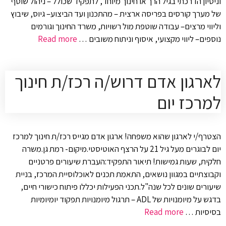
וניסיון הדרכתי בגיל הרך או חינוך מיוחד, לתפקיד שכולל – ניהול שוטף
של מערך קורסים בפריסה ארצית – מהתכנון ועד הביצוע– גיוס, שיבוץ
וליווי מרצים– עבודה שוטפת מול רשויות, משרד החינוך וגורמים
נוספים– ליווי מקצועי, איסוף וניתוח משובים …
Read more
לארגון אדם דרוש/ה רכז/ת חינוך
למרכז יום
הצטרף/י לארגון שהוא משפחה! ארגון אדם מגייס רכז/ת חינוך למרכז
יום לבוגרים מעל גיל 21 על הרצף האוטיסטי.מיקום- רמת גן.משרה
חלקית, שעות גמישות! תיאור התפקיד:העברת שיעורים פרטניים
וקבוצתיים במגוון נושאים, התאמת תכנים לאוכלוסיית המרכז, בניית
שיעורים שונים לכל שנה"ל.תכני הפעילות יכללו פיתוח כישורי חיים,
בדגש על מיומנויות של ADL – תרגול מיומנויות תפקוד יומיומיות
בסיסיות …
Read more