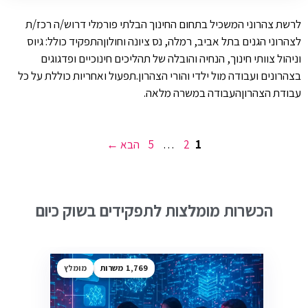
לרשת צהרוני המשכיל בתחום החינוך הבלתי פורמלי דרוש/ה רכז/ת
לצהרוני הגנים בתל אביב, רמלה, נס ציונה וחולוןהתפקיד כולל: גיוס
וניהול צוותי חינוך, הנחיה והובלה של תהליכים חינוכיים ופדגוגים
בצהרונים ועבודה מול ילדי והורי הצהרון.תפעול ואחריות כוללת על כל
עבודת הצהרוןהעבודה במשרה מלאה.
עמוד
עמוד
עמוד
1
2
…
5
הבא
→
הכשרות מומלצות לתפקידים בשוק כיום
1,769
מומלץ