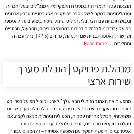
תוצאות עסקיות מדידות.במסגרת התפקיד:ליווי מנכ"לים ובעלי חברות
ומנהליםניהול במקביל של מספר פרויקטים אסטרטגיים.אבחון ארגונים
וגיבוש תוכניות עבודה.הובלת תהליכי שינוי, שיפור ביצועים עד להטמעה
בפועל.עבודה מול הנהלות בכירות בתחומי המכירות, התפעול, הכספים
ושרשרת האספקה.בניית שגרות ניהול, מדדים (KPIs), נהלי עבודה
ותהליכים …
Read more
מנהל.ת פרויקט | הובלת מערך
שירות ארצי
מחפש.ת את האתגר הניהולי הבא שלך? לארגון מוביל הפועל בפרויקט
לאומי רחב היקף דרוש.ה מנהל.ת פרויקט בכיר.ה להובלת מערך שירות
משמעותי, הכולל אחריות עסקית, תפעולית וניהולית מקצה לקצה. אם
ניהלת פרויקטים מורכבים, הובלת מנהלים, עבדת מול לקוחות
אסטרטגיים וחיפשת תפקיד עם השפעה אמיתית – זה המקום עבורך.