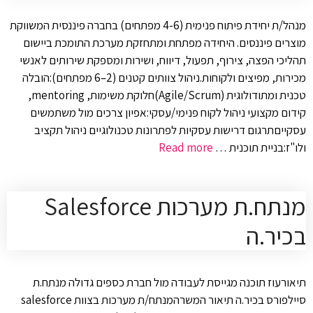
מנהל/ת יחידת פיתוח פנימית (4-6 מפתחים) בחברה פיננסית המשווקת
מוצרים פיננסים. היחידה מפתחת ומתחזקת מערכת התומכת ביישום
תהליכי הפצה, צירוף, תפעול, דיווח, ושירות ומספקת שירותים לאנשי
מכירות, מפיצים ולקוחות.ניהול צוותים קטנים (2–6 מפתחים):הובלה
טכנית ומתודולוגית (Agile/Scrum)חלוקת משימות, mentoring,
קידום מקצועי ניהול לקוח פנימי/עסקי:אפיון צרכים מול משתמשים
עסקייםתרגום דרישות עסקיות לפתרונות טכנולוגיים ניהול תקציב
ולו"ז:בניית תוכנית …
Read more
מנתח.ת מערכות Salesforce
בכיר.ה
תיאורעוז תוכנה מגייסת לעבודה מול חברת כספים גדולה מנתח.ת
סיילפורס בכיר.ה תיאור המשרהמנתח/ת מערכות בצוות salesforce