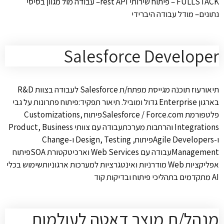
FULLSTACK – פיתוח שירותי rest API– עבודה מול מגוון בסיסי
נתונים– מודל עבודה היברידי
Salesforce Developer
תיאורעוז תוכנה מגייסת מפתח/ת Salesforce לעבודה בצוות R&D
בארגון Enterprise גדול ומוביל. תיאור תפקיד:פיתוח פתרונות על גבי
פלטפורמת Salesforce / Force.comפיתוח Customizations,
Integrations והרחבות מערכתעבודה עם צוותי Product, Business
ו-Agile Developersפיתוח, Design, Testing ו-Change
Managementעבודה עם Web Services וארכיטקטורת SOAפיתוח
אפליקציות Web מודרניות ואינטגרציות למערכות ארגוניותשימוש בכלי
AI מתקדמים בתהליכי פיתוח ובדיקות קוד
מנהל/ת מוצר דאטה לעולמות