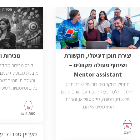
יצירת תוכן דיגיטלי, תקשורת
מכירות 
ושיתוף פעולה מקוונים –
קורס מכירות מתקד
מובנית מבוססת שנים ר
Mentor assistant
והצלחות. זוהי הכש
תתחיל בחקר היסודות של יצירת תוכן
כלים ומיומנויות לטיפו
דיגיטלי, תלמד כיצד לעבוד עם סוגים שונים
של אודיו, תמונה, טקסט ווידאו, והבנת
פתוחות בשוק בחבר
הפורמטים שלהם.
הסוגים והגדלים (מ
5,500 ₪
פרונטליות, ו
חינם
מעניין ספרו לי ע