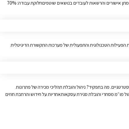
בתקלות ותחזוקה של מוצרי תקשורת ואבטחת המידעשדרוג ותפעול שותף של כלל מערכות אבטחה והתקשורת הקיימותאכיפת מדיניות אבטחת מידע, מתן אישורים והרשאות לעובדים בנושאים שוטפיםחלוקת עבודה: 70%
ניהול תקשורת רב-ערוצית, הובלת הפעילות הטכנולוגית והתפעולית של מערכות התקשורת הדיגיטלית
ה-Services, לתפקיד מרכזי ומשפיע בעבודה מול לקוחות אסטרטגיים. מה בתפקיד? ניהול והובלת תהליכי מכירה של פתרונות
ם והטכנולוגיים של הלקוחניהול מו״מ מסחרי והובלת סגירת עסקאותאחריות על חידוש והרחבת חוזים