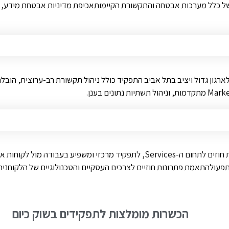
רת Mertens – MalamTeam מגייסת ר"צ Marketing Automation לארגון גדול ויציב בתל אביב התפקיד כולל 
חברה גלובלית מובילה בתחום הטכנולוגיה מגייסת מנהל/ת מכירות ופתרונות חוזים לתחום 
י שירותעבודה צמודה עם צוותי מכירות, Presales, משפטי ותפעולהתאמת פתרונות חוזיים לצרכים העסקיי
הכשרות מומלצות לתפקידים בשוק כיום