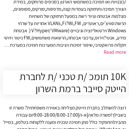
/כוננויות ואו תמיכה במשתמשי הארגון בסניפים מרוחקים, במידת
הצורך תמיכה ותחזוקה בעמדות קצה,מדפסות,סורקים,מסופונים,
מצלמות אבטחה וציוד רשת במפעל תחזוקה של תשתיות
הרשת:סוויצ'ים,ראוטרים, VLANs,Fi?Wi,FW אחריות על שרתי
Windows וירטואליזציה וגיבויים (V?Hyper/ VMware (. אבטחת
מידע, אנטי?וירוס,עדכוני אבטחה,הרשאות משתמשים,FW ניטור וזיהוי
תקלות פרואקטיבי,שיפור זמינות ויציבות המערכות תמיכה במערכת …
Read more
10K תומכ /ת טכני /ת לחברת
הייטק סייבר ברמת השרון
רוצה להשתלב בחברת הייטק מצליחה באווירה משפחתית? משרה זו
בשבילך!משרה מלאה|א-ה|9:00-18:00/8:00-17:00יום עבודה
מהבית!התפקיד כולל מתן תמיכה טכנית ומענה ללקוחות בטלפון, במייל