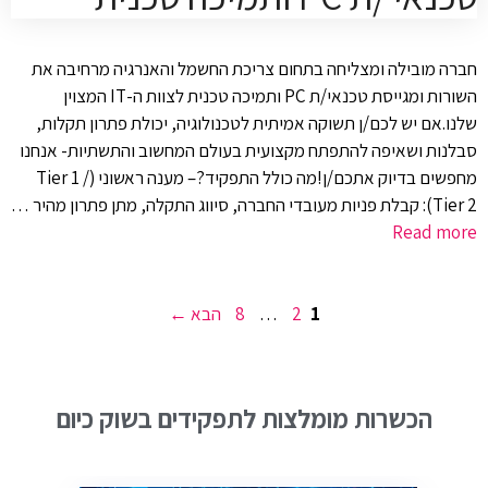
חברה מובילה ומצליחה בתחום צריכת החשמל והאנרגיה מרחיבה את
השורות ומגייסת טכנאי/ת PC ותמיכה טכנית לצוות ה-IT המצוין
שלנו.אם יש לכם/ן תשוקה אמיתית לטכנולוגיה, יכולת פתרון תקלות,
סבלנות ושאיפה להתפתח מקצועית בעולם המחשוב והתשתיות- אנחנו
מחפשים בדיוק אתכם/ן!מה כולל התפקיד?– מענה ראשוני (Tier 1 /
Tier 2): קבלת פניות מעובדי החברה, סיווג התקלה, מתן פתרון מהיר …
Read more
עמוד
עמוד
עמוד
1
2
…
8
הבא
→
הכשרות מומלצות לתפקידים בשוק כיום