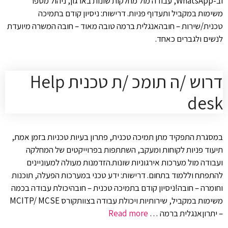
וב-WhatsApp, עבודה מול מחלקות שונות בארגון, ניהול מספר
משימות במקביל ותעדוף פניות. דרישות: ניסיון קודם בתמיכה
טכנית/שירות – חובהאנגלית ברמה טובה מאוד – חובה המשרה מיועדת
לנשים ולגברים כאחד.
דרוש /ה תומכ /ת טכנית Help
desk
במסגרת התפקיד מתן תמיכה טכנית, פתרון בעיות טכניות בזמן אמת,
תיעוד פניות לקוחות ומעקב, השתתפות בפרוייקטים של המחלקה
ועבודה מול מערכות אירגוניות שונות.הזדמנות מעולה למעוניינים
להתפתח וללמוד בתחום. דרישות: ידע טכני במערכות הפעלה, תוכנות
וחומרה – חובה!ניסיון קודם בתמיכה טכנית – חובהיכולת עבודה בכמה
משימות במקביל, שירותיות ויכולת עבודה בצוותקורס MCITP/ MCSE
– יתרוןאנגלית ברמה …
Read more