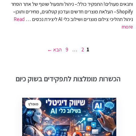
ותנאים מעולים! התפקיד כולל:– ניהול ותפעול שוטף של אתר הסחר
Shopify– העלאת מוצרים חדשים ועדכון קטלוגים, מחירים ותוכן–
ניהול תהליכי צילום מוצרים ושילוב כלי AI ליצירת נכסים …
Read
more
עמוד
עמוד
עמוד
1
2
…
9
הבא
→
הכשרות מומלצות לתפקידים בשוק כיום
מומלץ