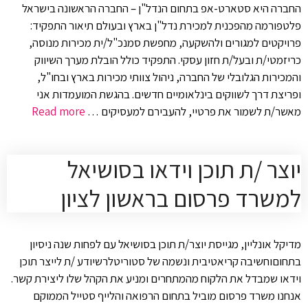
החברה היא סטארט-אפ בתחום הנדל"ן – החברה הראשונה בישראל
פלטפורמה מהפכנית למכירת נדל"ן בארץ ובעולם תיאור התפקיד:
פרויקטים למגורים ולהשקעה, מחפשת סמנכ"ל/ית מכירות מנוסה,
כריזמטי/ת ובעל/ת חזון עסקי. התפקיד כולל הובלת מערך השיווק
והמכירות הגלובלי של החברה, ניהול צוותי מכירות בארץ ובחו"ל,
ופריצת דרך לשווקים בינלאומיים חדשים. בהגשת המועמדות אני
מאשר/ת לשמור את פרטיי, להעבירם למעסיקים …
Read more
יוצר /ת תוכן וידאו בסושיאל
למשרד פרסום בראשון לציון
מדיקל אונליין, מגייסת יוצר/ת תוכן בסושיאל עם לפחות שנה ניסיון
בתחוםוחשיבה קריאטיבית ונשמה של סטוריטלרשיודע /ת לייצר תוכן
וידאו שמבדל את הלקוח מהמתחרים ומניע את הקהל שלו ליצירת קשר.
אנחנו משרד פרסום מוביל בתחום הרפואה והלייף סטייל הממוקם