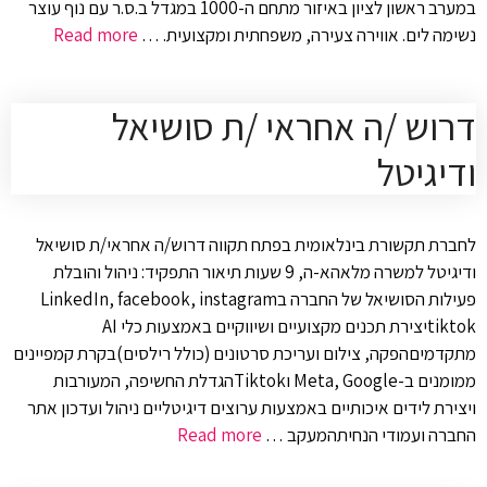
במערב ראשון לציון באיזור מתחם ה-1000 במגדל ב.ס.ר עם נוף עוצר
נשימה לים. אווירה צעירה, משפחתית ומקצועית. …
Read more
דרוש /ה אחראי /ת סושיאל
ודיגיטל
לחברת תקשורת בינלאומית בפתח תקווה דרוש/ה אחראי/ת סושיאל
ודיגיטל למשרה מלאהא-ה, 9 שעות תיאור התפקיד: ניהול והובלת
פעילות הסושיאל של החברה בLinkedIn, facebook, instagram
tiktokיצירת תכנים מקצועיים ושיווקיים באמצעות כלי AI
מתקדמיםהפקה, צילום ועריכת סרטונים (כולל רילסים)בקרת קמפיינים
ממומנים ב-Meta, Google וTiktokהגדלת החשיפה, המעורבות
ויצירת לידים איכותיים באמצעות ערוצים דיגיטליים ניהול ועדכון אתר
החברה ועמודי הנחיתהמעקב …
Read more