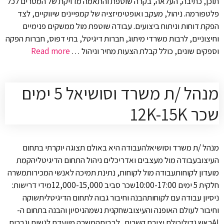
תוכן, כתיבה, העלאה, בקרה שוטפת והתאמה מדויקת של המסרים לכל
פלטפורמה. ניהול, מעקב ואופטימיזציה של קמפיינים שיווקיים, לצד
הפקת דוחות וניתוח ביצועים. עבודה שוטפת מול ממשקים פנימיים
וחיצוניים, לרבות משרדי מיתוג, חברות דיגיטל, בתי דפוס, חברות הפקה
וספקים שונים, כולל קבלת הצעות מחיר וניהול …
Read more
מנהל /ת משרד וסושיאל 5 ימים
שכר 12K-15K
מנהל /ת משרד וסושיאלהעבודה היא באולם תצוגה יוקרתי בתחום
העיצובעבודה מול מעצבים ואדריכלים ניהול התחום הדיגיטליהקמת
מועדון לקוחותעבודה מול לקוחות, נתינת תמיכה לאנשי המכירותמשרה
חלקית 5 ימים 10:00-17:00שכר סביב 12,000-15,000מידי דרישות:
ניסיון עבודה עם לקוחותהבנה וחיבור גבוה לתחום הדיגיטליתשוקה
וחיבור לעולם האופנה והעיצובשחקנית נשמהניסיון והבנה בתחום ה-
AIראש גדוליכולת יצירת קשרים.. לבביתהמשרה מיועדת לנשים וגברים