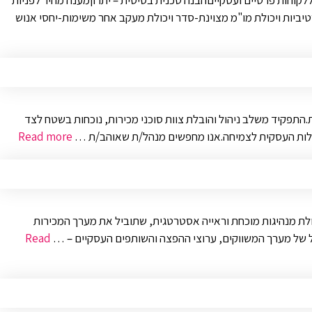
וחות פרטיים ועסקייםהבנה טכנית בסיסית – יתרוןמענה מהיר לפניות
יביות ויכולת מו"מ מצוינת-סדר ויכולת מעקב אחר משימות-יחסי אנוש
ל צוות עובדים ופיתוח הפעילות העסקית.התפקיד משלב ניהול והובלת צוות סוכני מכירות, נוכחות בשטח לצד
הפעילות העסקית לצמיחה.אנו מחפשים מנהל/ת שאוהב/ת …
Read more
לת מנהיגות מוכחת וראייה אסטרטגית, שתוביל את מערך המכירות
ול של מערך המשווקים, ערוצי ההפצה והשותפים העסקיים – …
Read