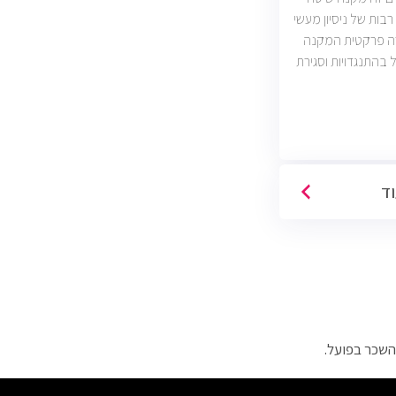
בות של ניסיון מעשי
רה פרקטית המקנה
ל בהתנגדויות וסגירת
עסקאות. יש כיום כ2400 משרות מכירות
ות וארגונים מכל
כירות טלפוניות,
דיגיטליות)
וד
השכר בפועל.