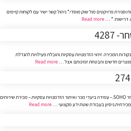
וסגירת פרויקטים מול שוק מוסדי.* ניהול קשר ישיר עם לקוחות קיימים
. דרישות: * …
Read more
4287
דות המכירה. זיהוי הזדמנויות עסקיות והובלת פעילויות להגדלת
ת מוצרים חדשים והבטחת זמינותם אצל …
Read more
לא אוהב/ת לשבת במשרד? מעוניין/ת ברכב צמוד? יש לנו משרה מעולה בשבילך!– משרת שטח, תפקיד מאתגר הכולל איתור וגיוס עסקים חדשים במגזר SOHO.– עמידה ביעדי מכר ואיתור הזדמנויות עסקיות.– מכירת שירותים
ה מכירתית.ניסיון בעבודת שטח.ידע מקצועי …
Read more