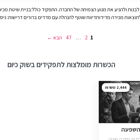
לתפקיד מרכזי – לבנות ולהניע את מנוע הצמיחה של החברה. התפקיד כולל:בניית ש
תוצאות מכירה מדידותדיווח שוטף להנהלה עם מדדים ברורים דרישות: ניסי
עמוד
עמוד
עמוד
1
2
…
47
הבא
→
הכשרות מומלצות לתפקידים בשוק כיום
2,444
והשפעה
ם זה מקנה שיטה