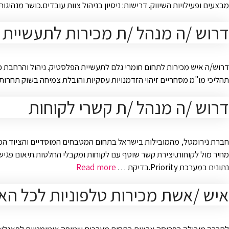
מבצעים ופעילויות השיווק. דרישות: ניסיון בניהול צוות עובדים.כושר מנהי
דרוש /ה מנהל /ת מכירות לתעשיית
דרוש/ה איש מכירות לתחום חומרי גלם לתעשיית הפלסטיק. ניהול והרחבת פע
תהליכי מו"מ מסחריים זיהוי הזדמנויות עסקיות והובלת צמיחה בשוק תחרותי ודינמי דרישות: ניסיון מוכח במכירות B2B לת
דרוש /ה מנהל /ת קשרי לקוחות
חברת נירומטל, מהמובילות בישראל בתחום המטבחים המוסדיים והציוד המ
מחיר מול לקוחות.יצירת קשר שוטף עם לקוחות ומקבלי החלטות.תיאום פגישו
נתונים במערכת Priority.בדיקת …
Read more
איש /אשת מכירות טלפוניות לכל הא