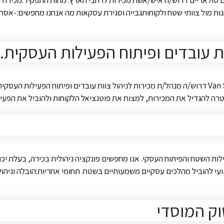
ולאריים דרוש/ה איש/אשת מכירות לרחבי הארץ. מהות התפקיד:מכירה ללק
ת מול צוותי שטח ולקוחותגבייה וסגירת עסקאות מה אנחנו מחפשים:-אסרט
ות עובדים ופיתוח הפעילות העסקית.
לחברה מובילה בתחום שיווק ומכירת מוצרי קו קופה, הפועלת בשיטת Van Sales דרוש/ה מנהל/ת מכירות לניהו
ר במטרה להגדיל את המכירות, למצות את פוטנציאל הלקוחות ולהוביל את 
ת השטח והפיתוח העסקי. אנו מחפשים פונקציה ניהולית בכירה, בעלת יכו
עי להוביל מהלכים עסקיים משמעותיים בשטח. תחומי אחריות:הובלה וניה
וק המוסדי