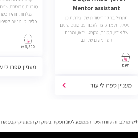
מובנית מבוססת שנים ר
Mentor assistant
והצלחות. זוהי הכש
תתחיל בחקר היסודות של יצירת תוכן
כלים ומיומנויות לטיפו
דיגיטלי, תלמד כיצד לעבוד עם סוגים שונים
של אודיו, תמונה, טקסט ווידאו, והבנת
פתוחות בשוק בחבר
הפורמטים שלהם.
הסוגים והגדלים (מ
5,500 ₪
פרונטליות, ו
חינם
מעניין ספרו לי ע
מעניין ספרו לי עוד
שימו לב: זה טווח השכר הממוצע לסוג תפקיד בשוק רק המעסיק יקבע את 