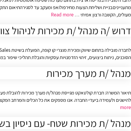
לחברה מובילה בפריסה ארצית בתחום מערכות שטיפה אוטומטיות לפאנלים ס
מתענייניםבניית ושליחת הצעות מחירפולואפ ומעקב עד לסגירהתיאום התקנו
מעולים, הקשבה ורצון אמיתי …
Read more
דרוש /ה מנהל /ת מכירות לניהול צו
הסוכנים, ניתוח ביצועים, זיהוי הזדמנויות עסקיות והובלת תהליכי שיפו
מנהל /ת מערך מכירות
תיאור המשרה: חברת קולטאקט מגייסת מנהל/ת מערך מכירות להובלת פעילו
להישגים ולעמידה ביעדי החברה. אנו מספקים את כל הכלים והמרחב המקצו
more
מנהל /ת מכירות שטח- עם ניסיון בש