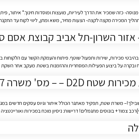
ה- כזה שמכיר את הדרך לעיריות, מועצות ומוסדות חינוך.* איתור, פיתוח 
ל תהליך המכירה מקצה לקצה- הצעות מחיר, משא ומתן, ליווי לקוח עד התקנה
ור השרון-תל אביב קבוצת אסם סחר- 
היבטי מכירות, שירות ותפעול שוטף. פיתוח והעמקת הקשר עם הלקוחות בנקו
יקוח ובקרה על ביצוע הפעילות המסחרית וההזמנות בשטח. מעקב אחר השק
 – – מס' משרה 2747
}רכב צמוד+ בונוסים מתגמלים! דרישות: ניסיון מוכח במכירות ואוריינטצי
לה