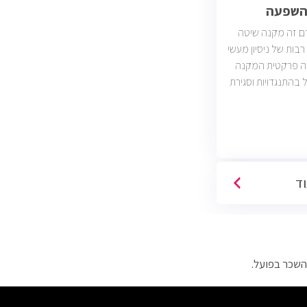
והשפעה
ם זה מקנה שיטה
בות של ניסיון מעשי
רה פרקטית המקנה
ל בהתנגדויות וסגירת
עסקאות. יש כיום כ2400 משרות מכירות
ות וארגונים מכל
כירות טלפוניות,
דיגיטליות)
וד
השכר בפועל.