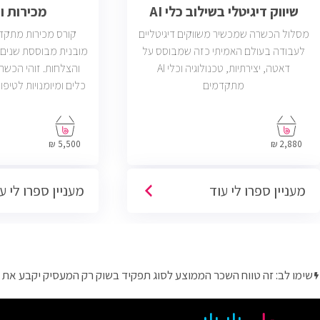
שיווק דיגיטלי בשילוב כלי AI
מכירות 
מסלול הכשרה שמכשיר משווקים דיגיטליים
קורס מכירות מתקד
לעבודה בעולם האמיתי כזה שמבוסס על
מובנית מבוססת שנים ר
דאטה, יצירתיות, טכנולוגיה וכלי AI
והצלחות. זוהי הכש
מתקדמים
כלים ומיומנויות לטיפו
פתוחות בשוק בחבר
הסוגים והגדלים (מ
5,500 ₪
2,880 ₪
פרונטליות, ו
מעניין ספרו לי עוד
מעניין ספרו לי ע
שימו לב: זה טווח השכר הממוצע לסוג תפקיד בשוק רק המעסיק יקבע את 