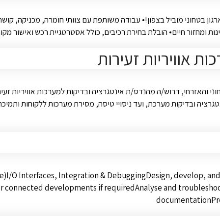
ון בטחוני מוביל בצפון!• עבודה משותפת עם צוותי חומרה, מכניקה, קושחה
• הובלת בחירת רכיבים, כולל אסטרטגיית רכש ואישור מקור שני (Second Source)• תמיכה בצ
ת אוויריות זעירות
גרציה ובדיקות מערכת, ועד ניסויי טיסה, מסירת מערכות ללקוחות ותמיכה
I/O Interfaces, Integration & DebuggingDesign, develop, and 
for connected developments if requiredAnalyse and troublesho
documentationProv