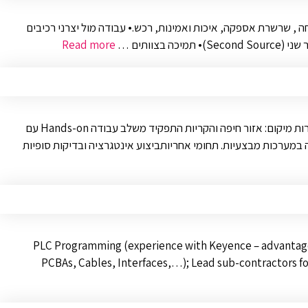
 , שרשרת אספקה, איכות ואמינות, רכש.• עבודה מול יצרני רכיבים
וותים …
Read more
לחברה טכנולוגית העוסקת בפיתוח מערכות אוויריות מתקדמות לשוק הביטחוני והאזרחי, דרוש/ה מהנדס/ת אינטגרציה ובדיקות למערכות אוויריות זעירות מיקום: אזור חיפה והקריות התפקיד משלב עבודה Hands-on עם
 במערכות מבצעיות. תחומי אחריותביצוע אינטגרציה ובדיקות סופיות
PLC Programming (experience with Keyence – advantage)
PCBAs, Cables, Interfaces,…); Lead sub-contractors 