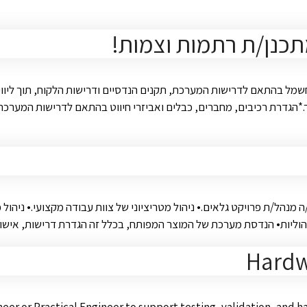
תכנן/ת רתמות וצמות!
שמל בהתאם לדרישות המערכת, תקנים הנדסיים ודרישות הלקוח, תוך ליווי ה
חברים, כבלים ואביזרי חיווט בהתאם לדרישות המערכת.*עבודה עם תוכנות תיב"ם (CAD) ייעוד
וש/ה מנהל/ת פרויקט גלאים.• ניהול מטריציוני של צוות עבודה מקצועי.• ניה
 וניהוליות• הנדסת מערכת של המוצר המפותח, בכלל זה הגדרת דרישות, א
Hardw