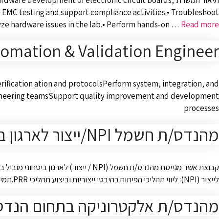
תיאור המשרה: development of electronic circuit boards
ct EMC testing and support compliance activities.• Troubleshoot
yze hardware issues in the lab.• Perform hands-on …
Read more
omation & Validation Engineer
ification ation and protocolsPerform system, integration, and
l engineering teamsSupport quality improvement and development
processes
מהנדס/ת חשמל NPI/ייצור לארגון ביטחוני מוביל במרכז!
קבוצת אשד מגייסת מהנדס/ת חשמל (NPI
לייצור (NPI): ליווי תהליכי הפיתוח בהיבטי ייצוריות וביצוע תהליכי PRR.תמיכה בייצור: ליווי מחלקות הייצור, פתרון תקלות בזמן אמת וכתיבת הוראות עבודה ומפרטים.ניהול קבלני משנה: הובלה ועבודה מול …
מהנדס/ת אלקטרוניקה בתחום הנדסת