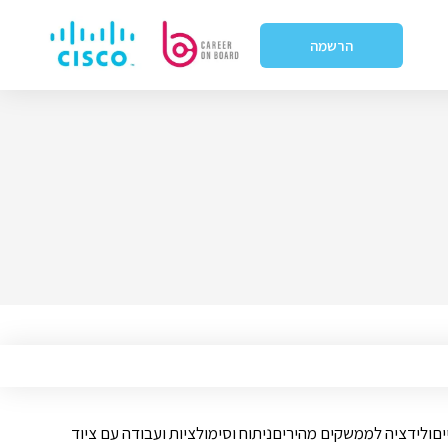
הרשמה
ייםולידציה לממשקים מהיריםניתוח וסימולציות ועבודה עם ציוד