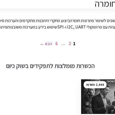
ומרה
שונים לשיפור פתרונות חומרהביצוע מחקרי היתכנות מתקדמים והערכות סיכ
לים על ידי סוללותהכוונת מהנדסים צעירים
עמוד
עמוד
עמוד
1
2
…
6
הבא
→
הכשרות מומלצות לתפקידים בשוק כיום
2,444