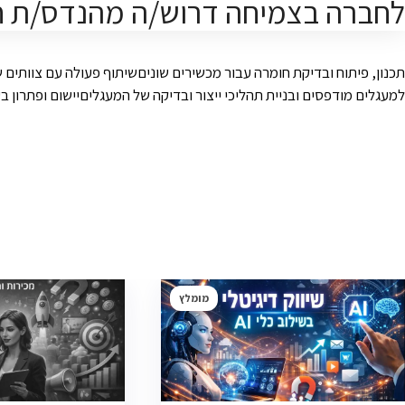
לחברה בצמיחה דרוש/ה מהנדס/ת ח
תכנון, פיתוח ובדיקת חומרה עבור מכשירים שוניםשיתוף פעולה עם צוותים 
למעגלים מודפסים ובניית תהליכי ייצור ובדיקה של המעגליםיישום ופתרון בעיות עם פרוטוקולי I2C, UART ו-SPIשימוש בידע במערכות משובצותפיתוח ושילוב מכשירים המופע
מומלץ