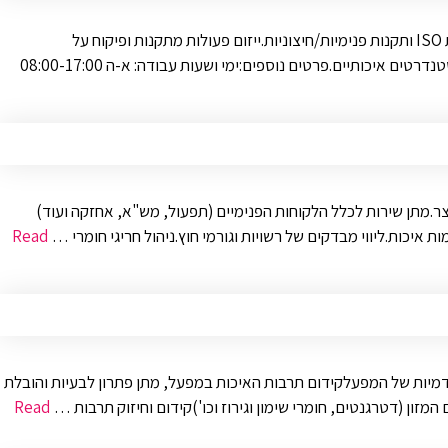
לחברת יוניליוור הגלובלית דרוש/ה טכנולוג/ית איכות ביצוע סקירות ייצור קבועות לשיפור מערכת האיכות וטיפול בפערים.עבודה באתר בהתאם לתקנות ISO ותקנות פנימיות/חיצוניות.ייזום פעולות מתקנות ופיקוח על
פתרונן.הובלת תהליכי שיפור היעילות הכוללת.ביצוע סקירות איכות פנימיות להבטחת תאימות מוצר ותהליך.ביצוע בדיקות פנימיות וחיצוניות להבטחת סטנדרטים איכותיים.פרטים נוספים:ימי ושעות עבודה: א-ה 08:00-17:00
וצר.מתן שירות לכלל הלקוחות הפנימיים (תפעול, מש"א, אחזקה ועוד)
Read
דמיות של המפעלקידום תרבות האיכות במפעל, מתן פתרון לבעיות והובלת
זון (דטרגנטים, חומרי שימון וגירוז וכו')קידום וחיזוק תרבות …
Read