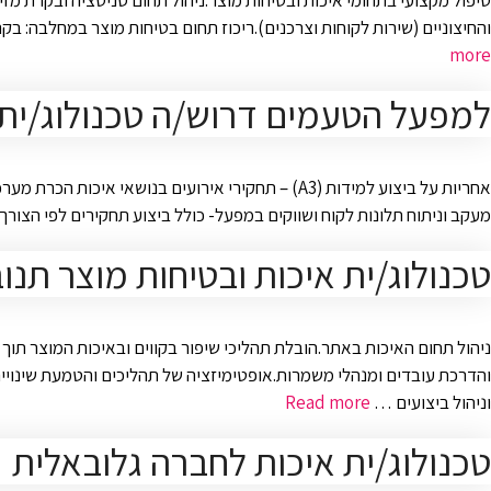
טיפול מקצועי בתחומי איכות ובטיחות מוצר.ניהול תחום סניטציה ובקרת מזי
והחיצוניים (שירות לקוחות וצרכנים).ריכוז תחום בטיחות מוצר במחלבה: בקרה שוטפת על CCP ו OPRP וטיפול באירועי HACCP.ניהול ובקרה אחר רשומות איכות.ליווי מבדקים של רשויות 
more
למפעל הטעמים דרוש/ה טכנולוג/ית 
אחריות על ביצוע למידות (A3) – תחקירי אירועים ב
מעקב וניתוח תלונות לקוח ושווקים במפעל- כולל ביצוע תחקירים לפי הצורך
טכנולוג/ית איכות ובטיחות מוצר תנ
ניהול תחום האיכות באתר.הובלת תהליכי שיפור בקווים ובאיכות המוצר תוך 
והדרכת עובדים ומנהלי משמרות.אופטימיזציה של תהליכים והטמעת שינויים בכ
וניהול ביצועים …
Read more
טכנולוג/ית איכות לחברה גלובאלית