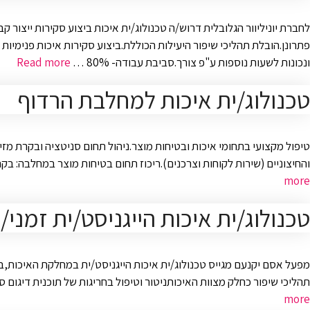
ונכונות לשעות נוספות ע"פ צורך.סביבת עבודה- 80% …
Read more
טכנולוג/ית איכות למחלבת הרדוף
טיפול מקצועי בתחומי איכות ובטיחות מוצר.ניהול תחום סניטציה ובקרת מזי
והחיצוניים (שירות לקוחות וצרכנים).ריכוז תחום בטיחות מוצר במחלבה: בקרה שוטפת על CCP ו OPRP וטיפול באירועי HACCP.ניהול ובקרה אחר רשומות איכות.ליווי מבדקים של רשויות 
more
טכנולוג/ית איכות הייגניסט/ית זמני
מפעל אסם יקנעם מגייס טכנולוג/ית איכות הייגניסט/ית במחלקת האיכות,ב
תהליכי שיפור כחלק מצוות האיכותניטור וטיפול בחריגות של תוכנית דיגום ס
more