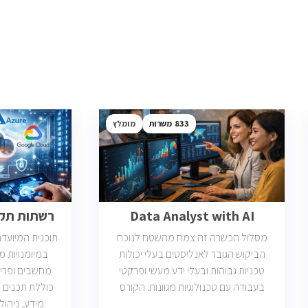
833
מומלץ
Data Analyst with AI
רשתות תקשו
מסלול הכשרה זה צמח מהשטח לנוכח
תוכנית המיועד
הביקוש הגובר לאנליסטים בעלי יכולות
במיומנויות 
טכניות גבוהות ובעלי ידע מעשי ופרקטי
מחשבים ופריס
בעבודה עם טכנולוגיות מגוונות. הקורס
כוללת תכנים 
וטכנולוגיות נוספות וכמו כן, היכרות עם
מידע, ניהול 