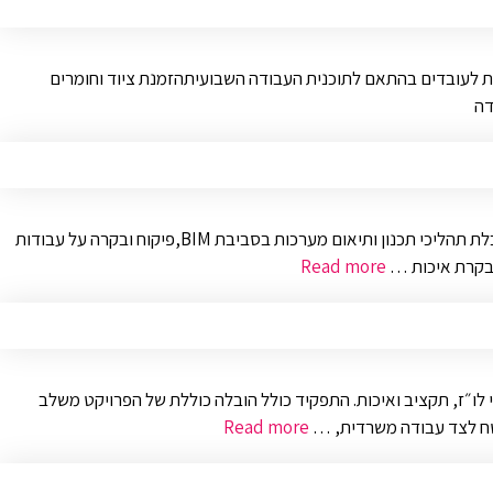
מות לעובדים בהתאם לתוכנית העבודה השבועיתהזמנת ציוד וחומרים
דה
ניהול והובלת הביצוע בפרויקט משלב הביסוס ועד למסירה, תוך עמידה בלוחות זמנים, תקציב ואיכות. אחריות על תיאום בין כלל הגורמים בפרויקט, הובלת תהליכי תכנון ותיאום מערכות בסביבת BIM,פיקוח ובקרה על עבודות
ל בקרת איכות …
Read more
לו״ז, תקציב ואיכות. התפקיד כולל הובלה כוללת של הפרויקט משלב
בשטח לצד עבודה משרדית, …
Read more