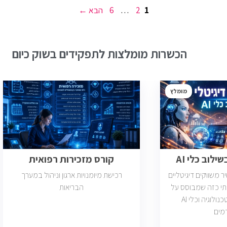
עמוד
עמוד
עמוד
1
2
…
6
הבא
→
הכשרות מומלצות לתפקידים בשוק כיום
מומלץ
ילוב כלי AI
קורס מזכירות רפואית
משווקים דיגיטליים
רכישת מיומנויות ארגון וניהול במערך
תי כזה שמבוסס על
הבריאות
דאטה, יצירתיות, טכנולוגיה וכלי AI
מים