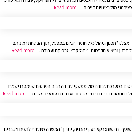
 כספים וביצוע.ליווי ההיבטים המשפטיים של הפרויקט, עבודה מול עורכי
סטרטגי מול נציגויות דיירים …
Read more
צלנו?תכנון וניהול כלל חומרי הגלם במפעל, תוך הבטחת זמינותם
ל תכנון וביצוע הדפסות, ניהול קבצי גרפיקה ועבודה …
Read more
פריטים במערכתעבודה מול ממשקי עבודה רבים הפרטים שיימסרו ישמרו
יכולת התמודדות עם ריבוי משימות ועבודה בעומס המשרה …
Read more
וטף. דרישות: רקע בענף הבניה, יתרון.* המשרה מיועדת לנשים ולגברים