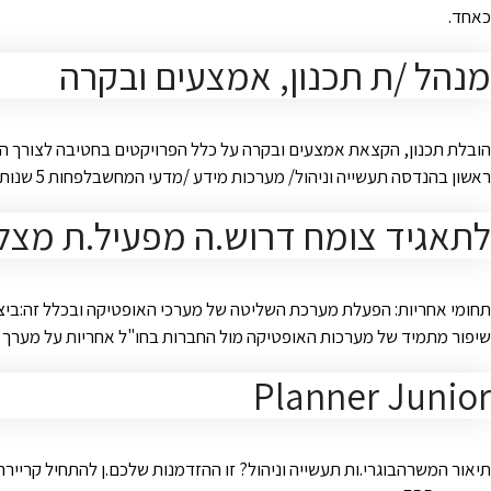
כאחד.
מנהל /ת תכנון, אמצעים ובקרה
ראשון בהנדסה תעשייה וניהול/ מערכות מידע /מדעי המחשבלפחות 5 שנות ניסיון כ- PMO/ מנהל פרויקטים בעולמות ה- IT לפחות 5 שנות ניסיון בניהול ובקרת פורטפוליו בתחום ה- …
לתאגיד צומח דרוש.ה מפעיל.ת מצל
תחומי אחריות: הפעלת מערכת השליטה של מערכי האופטיקה ובכלל זה:ביצוע כ
שיפור מתמיד של מערכות האופטיקה מול החברות בחו"ל אחריות על מערך הדינוג של הפרי 
Planner Junior
תיאור המשרהבוגרי.ות תעשייה וניהול? זו ההזדמנות שלכם.ן להתחיל קרי