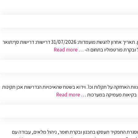
הובלת תכנון, הקצאת אמצעים ובקרה על כלל הפרויקטים בחטיבה לצורך הבטחת יישום יעדים טכנולוגיים ותמיכה אפקטיבית בצרכי כלל יחידות הארגון. תאריך אחרון להגשת מועמדות: 31/07/2026 דרישות: דרישות סף:תואר
Read more
ות האחזקה על תקלות וכו'. וידוא בשטח שהאיכויות הנדרשות אכן תקינות
Read more
סגרת התפקיד תעסקו בתכנון ובקרת חומר, ניהול מלאים, עבודה עם