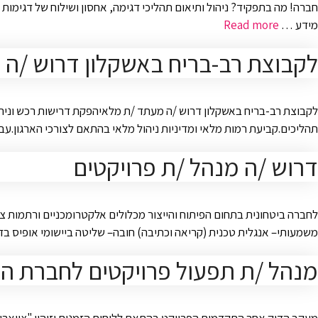
חברה! מה בתפקיד? ניהול ותיאום תהליכי דגימה, אחסון ושילוח של דגימות 
מידע …
Read more
לקבוצת רב-בריח באשקלון דרוש /ה 
לקבוצת רב-בריח באשקלון דרוש /ה מעתד /ת מלאיהפקת דרישות רכש וניהול 
תהליכים.קביעת רמות מלאי ומדיניות ניהול מלאי בהתאם לצורכי הארגון.עבודה שוטפת עם מערכות Excel לצורך עדכון נתונים, הפקת דוחות וביצוע ניתוחים
דרוש /ה מנהל /ת פרויקטים
לחברה ביטחונית בתחום הפיתוח והייצור מכלולים אלקטרומכניים ורתמות צב
משמעותי– אנגלית טכנית (קריאה וכתיבה) חובה– שליטה ביישומי אופיס בדגש על Exel– ניסיון באינטגרציה של פרויקטים בטחוניים – יתרון– נא לציין ציפיות שכר– המשרה מיועדת לנשי
מנהל /ת תפעול פרויקטים לחברת ה