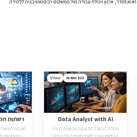
מערכות ERP, ניתוח נתונים ותיאום בין ממשקים שונים בארגון. דרישות: הנדסאי.ת/מהנדס.ת תעשייה וניהוליכולת אנליטית וחשיבה מערכתיתשליטה ב-Excelסדר, ארגון ויכולת עבודה מול ממשקים רביםמוטיבציה ללמידה
833
מומלץ
Data Analyst with AI
רשתות תקשו
מסלול הכשרה זה צמח מהשטח לנוכח
תוכנית המיועד
הביקוש הגובר לאנליסטים בעלי יכולות
במיומנויות 