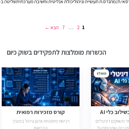
עמוד
עמוד
עמוד
1
2
…
7
הבא
→
הכשרות מומלצות לתפקידים בשוק כיום
מומלץ
ילוב כלי AI
קורס מזכירות רפואית
משווקים דיגיטליים
רכישת מיומנויות ארגון וניהול במערך
תי כזה שמבוסס על
הבריאות