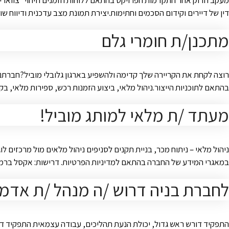
מעקב הדוק אחר התקדמות הפרויקט בהתאם ללוחות הזמנים וזיהוי "צווארי בק
דין של דיירים וקידום הסכמים וחתימות.יצירת תמונת מצב עדכנית ודיווח שו
מתכנן/ת חומרי גלם
רוצה לקחת את הקריירה שלך קדימה ולהשפיע בארגון גלובלי מוביל?חברתנ
בהתאם לתוכניות הייצור.ניהול מלאי, ביצוע הזמנות רכש, ספירות מלאי, בק
מעתד /ת מלאי למותג מוביל!
ניהול מלאי – ניתוח מכר, בניית תקנים לסניפים ניהול מלאים מול מרכזי
במאגרי המידע של החברה בהתאם למדיניות הפרטיות. דרישות: אקסל ברמת 
לחברת בניה דרוש /ה מנהל /ת אדמי
התפקיד דורש ראש גדול, יכולת הנעת תהליכים, עבודה עצמאית התפקיד דינא