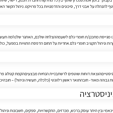
בוק" בזמן אמת.סנכרון שוטף בין כל מחלקות החברה: תכנון, רישוי, שיווק,
טף להנהלה על אבני דרך, סיכונים והזדמנויות בכל פרויקט. ניהול הקשר הא
ו מגייסת מתכנן/ת חומרי גלם לשעמההצלחה שלכם, האתגר שלנו!מה תעשו א
רות וניהול תקציב חומרי גלם.אחריות על תחום הדפסת התוויות במפעל, כול
ם לוגיסטייםהוצאת דוחות שוטפים לרשתבניית הנחיות מבצעיםהקמת קטלוג 
גבוהה מאוד- חובהתואר ראשון רלוונטי (כלכלה, תעשיה וניהול) – חובה
ניסטרציה
מי ובין היתר עוסק ברכש, מכרזים, התקשרויות, ספקים, חשבונות וניהול ש