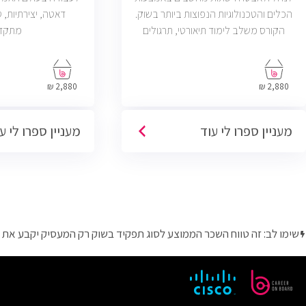
הכלים והטכנולוגיות הנפוצות ביותר בשוק.
הקורס משלב לימוד תיאורטי, תרגולים
מתקד
מעשיים, ליווי צמוד ומיקוד בתעסוקה כך
שתוכל להתחיל לעבוד במשרות בתחום ה-
IT, Helpdesk, System, Network ו-Cyber.
2,880 ₪
2,880 ₪
מעניין ספרו לי עוד
מעניין ספרו לי ע
שימו לב: זה טווח השכר הממוצע לסוג תפקיד בשוק רק המעסיק יקבע את 