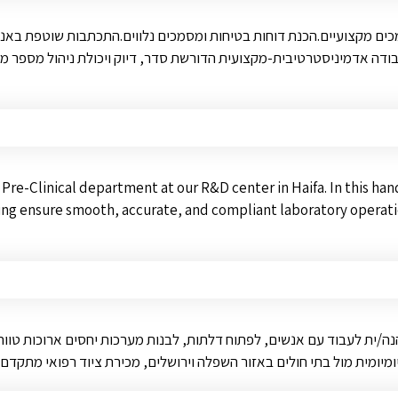
מסמכים מקצועיים.הכנת דוחות בטיחות ומסמכים נלווים.התכתבות שוטפת באנג
ה אדמיניסטרטיבית-מקצועית הדורשת סדר, דיוק ויכולת ניהול מספר משימו
r Pre-Clinical department at our R&D center in Haifa. In this han
ping ensure smooth, accurate, and compliant laboratory operati
נה/ית לעבוד עם אנשים, לפתוח דלתות, לבנות מערכות יחסים ארוכות טווח
מיומית מול בתי חולים באזור השפלה וירושלים, מכירת ציוד רפואי מתקד