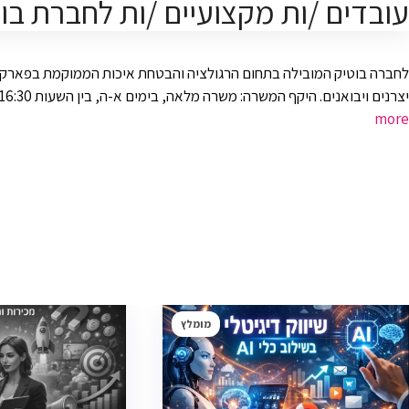
עובדים /ות מקצועיים /ות לחברת בו
לחברה בוטיק המובילה בתחום הרגולציה והבטחת איכות הממוקמת בפארק עסק
יצרנים ויבואנים. היקף המשרה: משרה מלאה, בימים א-ה, בין השעות 07:30-16:30. דרישות: – תואר ברוקחות, וטרינר, מדעי החיים, אחים/ות או פרמדיק/ת.– בעל/ת מוטיבציה להשתלב בתחום לטווח ארוך.– אנגלית, …
more
מומלץ