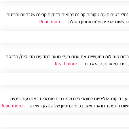
לי בטיחות עם מקורות קרינה רפואית בדיקות קרינה שגרתיות וחריגות
והרשויות אכיפת פינוי ואחסון פסולת …
Read more
נות וחברת Infinity Labs R D מציעה לכם הכשרה מקיפה ללא עלות למתקבלים. בסופה, אנו דואגים לכם למשרת ליבה בעולמות ה-AI בחברות מובילות בתעשייה. אם אתם בעלי תואר במדעים מדויקים/ הנדסה
Read more
 התפקיד כולל:ביצוע בדיקות אנליטיות לחומרי גלם ולמוצרים מוגמרים באמצעות כימיה
Read more