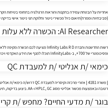
אחריות על הבטחת עמידה בתקנות והוראות הרגולציה בתחומי בטיחות הקרינה
(סביבתיות וממרח)תיאום כיול מכשירי ניטור וחלוקת תגי ניטור אישי בדיקה 
AI Researcher: הכשרה ללא עלות וכוללת שילוב במשרות ליבה
ופסיכומטרי של 700+, ב-InfinityLabs תוכלו למנף את הידע האקדמי ויכולות המחקר שלכם לעשייה טכנולוגית משנת חיים בתחום הבינה המלאכותית. בינה מלאכותית היא כבר …
כימאי /ת אנליטי /ת למעבדת QC
| משרה 4181 | אזורי מרכזה ו
רטובה ובאמצעות מכשור אנליטי מסוג HPLC, GC ו-AA. ביצוע בדיקות, תיעוד תוצאות ועבודה בהתאם לנהלי GMP/GLP ולנהלי המעבדה. דרישות: דרישות התפקיד:תואר ראשון בכימיה.ניסיון של שנה עד שלוש …
בוגר /ת מדעי החיים? מחפש /ת קרי