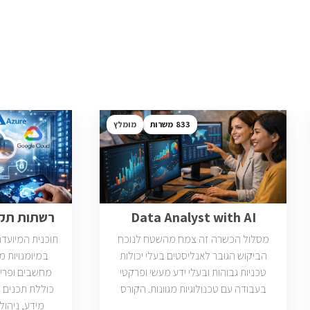
833
מומלץ
Data Analyst with AI
רשתות תקשו
מסלול הכשרה זה צמח מהשטח לנוכח
תוכנית המיועד
הביקוש הגובר לאנליסטים בעלי יכולות
במיומנויות 
טכניות גבוהות ובעלי ידע מעשי ופרקטי
מחשבים ופריס
בעבודה עם טכנולוגיות מגוונות. הקורס
כוללת תכנים 
וטכנולוגיות נוספות וכמו כן, היכרות עם
מידע, ניהול 