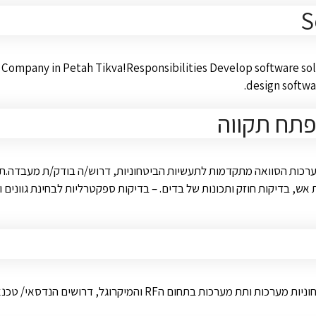
S
h Company in Petah Tikva!Responsibilities Develop software sol
design softwa
פתח תקווה
ערכות הסוואה מתקדמות לתעשיות הביטחוניות, דרוש/ה בודק/ת מעבדה.תיא
 אש, בדיקות חוזק ותכונות של בדים. – בדיקות ספקטרליות לבחינת גווני
לחברת אלקטרוניקה בפתח תקווה, המפתחת ומייצרת עבור התעשיות הביט