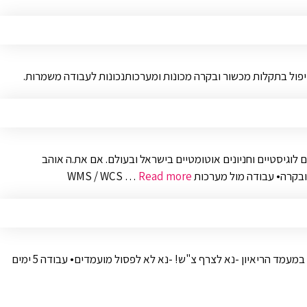
יפול בתקלות מכשור ובקרה מכונות ומערכותנכונות לעבודה משמרות.
 לוגיסטיים וחניונים אוטומטיים בישראל ובעולם. אם את.ה אוהב
דה מול מערכות WMS / WCS …
Read more
תפקיד שכולל אבחון וטיפול בתקלות חשמל, ביצוע אחזקה מונעת ואחזקת שבר. שכר ותנאים נלווים:• קליטה כעובד/ת חברה מהיום הראשון• שכר יקבע במעמד הריאיון -נא לצרף צ"ש! -נא לא לפסול מועמדים• עבודה 5 ימים