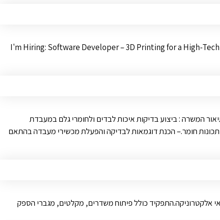
I'm Hiring: Software Developer – 3D Printing for a High-Tec
ור המשרה : ביצוע בדיקות איכות לבדים ולחומרי גלם במעבדת
ם ותכונות חומר.– הכנת דוגמאות לבדיקה והפעלת מכשירי מעבדה בהתאם
חוניות מערכות ותת מערכות בתחום הRF והמיקרוגל, דרושים הנדסאי/ טכנאי אלקטרוניקה.התפקיד כולל פיתוח משדרים, מקלטים, מגברי הספק