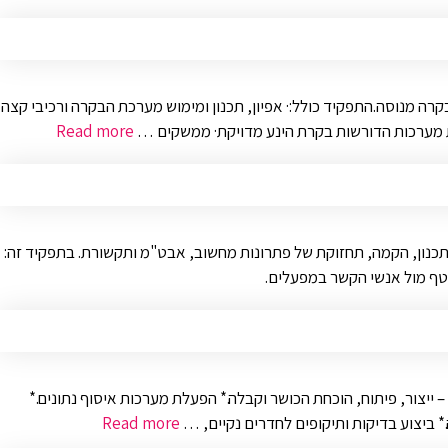
ה מנוסה.התפקיד כולל:· אפיון, תכנון ומימוש מערכת הבקרה ורכיבי קצה
 מערכות הדורשות בקרת הינע מדויקת· ממשקים …
Read more
יסה ארצית דרוש/ה איש תשתיות ומערכות מידע לסביבת OT. כחלק מצוות IT המטפל בסביבת התשתיות ורשת OT תעסוק בתכנון, הקמה, תחזוקת של פתרונות מחשוב, אבט"מ ותקשורת. בתפקיד זה:
ייצור, פיתוח, הוכחת הכושר וקבלה.* הפעלת מערכות איסוף נתונים.*
 ביצוע בדיקות ותיקופים לחדרים נקיים, …
Read more