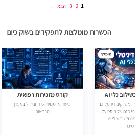
עמוד
עמוד
עמוד
1
2
3
הבא
→
הכשרות מומלצות לתפקידים בשוק כיום
מומלץ
ילוב כלי AI
קורס מזכירות רפואית
משווקים דיגיטליים
רכישת מיומנויות ארגון וניהול במערך
תי כזה שמבוסס על
הבריאות
דאטה, יצירתיות, טכנולוגיה וכלי AI
מים