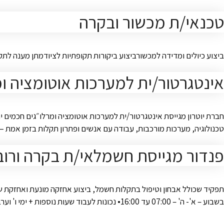
טכנאי/ת מכשור ובקרה
ביצוע כיולים ומדידה למכשורביצוע ביקורות תקופתיות לציודמתן מענה ל
אינטגרטור/ית למערכות אוטומציה ו
חברת יוטרון מגייסת אינטגרטור/ית למערכות אוטומציה ומרלו״גים חכמים יו
טכנולוגיה, מערכות מורכבות, עבודה עם אנשים ופתרון תקלות בזמן אמת — כנרא
פנדור מגייסת חשמלאי/ת בקרה ורוב
בשבוע – א'- ה' – 07:00 עד 16:00• נכונות לעבוד שעות נוספות + ימי ו' וערבי חג מידת הצורך• הצטרפות לתוכנית בונוס …