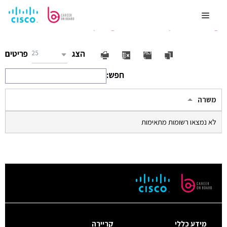
לדלג
משרות שפרסמתי
לתוכן
Menu
פרסום משרה
הצג
פריטים
25
חפש:
משרה
לא נמצאו רשומות מתאימות
מידע כללי
קריירה