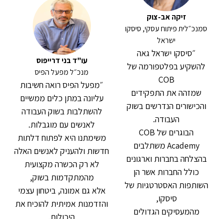
זיקה אב-צוק
סמנכ״לית פיתוח עסקי, סיסקו
ישראל
״סיסקו ישראל גאה
עו"ד בני דרייפוס
להשקיע בפלטפורמה של
מנכ״ל מפעל הפיס
COB
״מפעל הפיס רואה חשיבות
שמזהה את התפקידים
עליונה במתן כלים ממשיים
והכישורים הנדרשים בשוק
להשתלבות בשוק העבודה
העבודה.
לאנשים עם מוגבלות.
הבוגרים של COB
משימתנו היא לפתוח דלתות
Academy משתלבים
חדשות ולהעניק לאנשים האלה
בהצלחה בחברות וארגונים
לא רק הכשרה מקצועית
כולל החברות אשר הן
מהמתקדמות בשוק,
השותפות האסטרטגיות של
אלא גם אמונה, ביטחון עצמי
סיסקו,
והזדמנות אמיתית להוכיח את
מהמעסיקים הגדולים
היכולות.