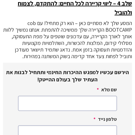
שלב 4 – ליווי קריירה לכל החיים: להתקדם, לצמוח
ולהוביל
המסע שלך לא מסתיים כאן – הוא רק מתחיל! עם cob
BOOTCAMP הקריירה שלך ממשיכה להתפתח. אנחנו נמשיך ללוות
אותך לאורך הקריירה, עם עדכונים שוטפים על מפת התעסוקה,
מסלולי קידום, המלצות להכשרות, השתלמויות מקצועיות
והזדמנויות תעסוקה בזמן אמת. נדאג שתמיד תישאר מעודכן
ותוביל לפחות צעד אחד קדימה בשוק המשתנה במהירות.
הירשם עכשיו למפגש ההיכרות החינמי ותתחיל לבנות את
העתיד שלך בעולם ההייטק!
שם מלא
*
טלפון נייד
*