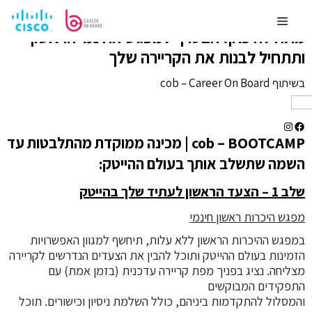
לדלג
ההזדמנות שלך להשתלב בתחום ההייטק
לתוכן
Menu
מתחילה כאן!
הצטרף למפגש החינמי הראשון
ותתחיל לבנות את הקריירה שלך
בשיתוף cob – Career On Board
Instagram
Facebook
cob – BOOTCAMP | מכינה ממוקדת מהתלבטות עד
השמה
שתשלב אותך בעולם ההייטק:
שלב 1 – הצעד הראשון לעתיד שלך בהייטק
מפגש היכרות ראשון חינמי
במפגש ההיכרות הראשון ללא עלות, תיחשף למגוון האפשרויות
הזמינות בעולם ההייטק ותוכל להבין את הצעדים הנדרשים לקריירה
מצליחה. נציג בפניך מפת קריירה עדכנית (בזמן אמת) עם
התפקידים המבוקשים
והמסלול להתקדמות ביניהם, כולל השלמת ניסיון וכישורים. תוכל