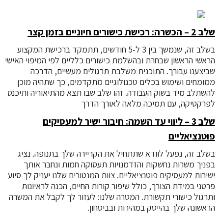
שלב 2 – הכשרה: רכישת כישורים חיוניים בזמן קצר
בשלב זה, שנמשך בין 3 ל-5 חודשים, תתמקד ברכישת המקצוע
הראשי הראשון שבחרת ובהשלמת כישורים כלליים לפי המיפוי האישי
שביצענו עבורך. התוכנית משלבת תרגולים מעשיים, הדרכה
ממומחים ושימוש בכלים טכנולוגיים מתקדמים, כך שתהיה מוכן
להשתלב מיד בשוק העבודה. זהו שלב שבו תצא מהתיאוריה ותיכנס
לפרקטיקה, עם תמיכה מלאה לאורך הדרך
שלב 3 – ליווי עד השמה: חיבור ישיר למעסיקים
פוטנציאליים
בשלב זה, נפעל לוודא שתתחיל את הקריירה שלך בתנופה. נציג
בפניך משרות נחשקות והזדמנויות תעסוקה חמות ונחבר אותך
ישירות למעסיקים פוטנציאליים. צוות המנטורים שלנו יעניק לך סיוע
פרטני במידת הצורך, כולל שיפור קורות החיים, הכנה לראיונות
ותרגול כישורי תקשורת. המטרה שלנו: לעזור לך לקבל את המשרה
הראשונה שלך בהייטק במהירות ובביטחון.