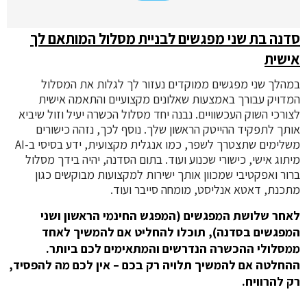
סדנה בת שני מפגשים לבניית מסלול המותאם לך
אישית
במהלך שני מפגשים ממוקדים נעזור לך לגלות את המסלול
המדויק עבורך באמצעות שאלונים מקצועיים והתאמה אישית
לצורכי השוק העכשוויים. נבנה יחד מסלול הכשרה יעיל וזול שיביא
אותך לתפקיד ההייטק הראשון שלך. נוסף לכך, נזהה כישורים
משלימים שתצטרך לשפר, כמו אנגלית מקצועית, ידע בסיסי ב-AI
מיתוג אישי, כישורי שכנוע ועוד. בתום הסדנה, יהיה בידך מסלול
ברור ואפקטיבי שמכוון אותך ישירות למקצועות מבוקשים כגון
מתכנת, דאטא אנליסט, מומחה סייבר ועוד.
לאחר שלושת המפגשים (המפגש החינמי הראשון ושני
המפגשים בסדנה), תוכלו להחליט אם להמשיך לאחד
ממסלולי ההכשרה הנדרשים והמתאימים לכם ביותר.
ההחלטה אם להמשיך תלויה רק בכם – אין לכם מה להפסיד,
רק להרוויח.