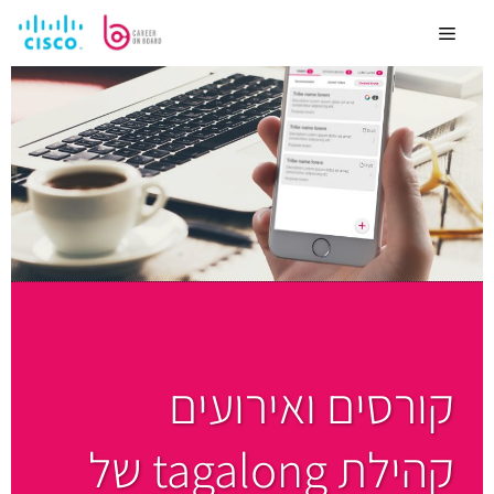
קורסים ואירועים
קהילת tagalong של