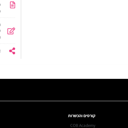
ש
פ
ת
ש
ה
א
קורסים והכשרות
COB Academy