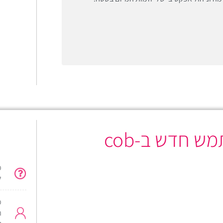
ש חדש ב-cob
פ
ל
פ
ת
ק