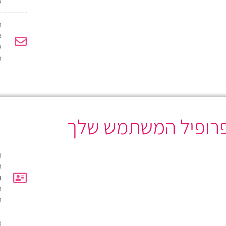
ה
א
ע
כ
פרופיל המשתמש שלך
א
ח
ה
ה
מ