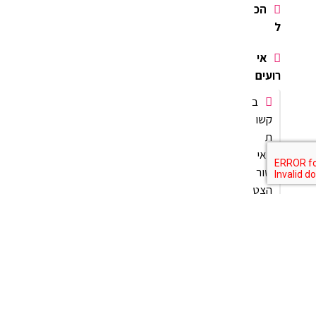
הכ
ל
אי
רועים
ב
קשו
ת
לאי
שור
הצט
רפו
ת
לאי
רועי
ם
כ