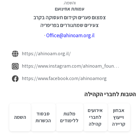
והשמה.
עמותת אחינועם
צמצום פערים וקידום תעסוקה בקרב
צעירים שמתגוררים בפריפריה
·
Office@ahinoam.org.il
https://ahinoam.org.il/
https://www.instagram.com/ahinoam_foundation/
https://www.facebook.com/ahinoamorg
הטבות לחברי הקהילה
אבחון
אירועים
מלגות
סבסוד
וייעוץ
לחברי
השמה
ללימודים
הכשרות
קריירה
קהילה