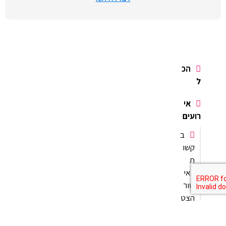
הכ
ל
אי
רועים
ב
קשו
ת
לאי
שור
הצט
רפו
ת